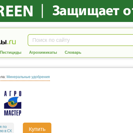
Пестициды
Агрохимикаты
Словарь
ела:
Минеральные удобрения
я по
Купить
ю в СХ