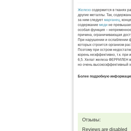
Железо
содержится в тканях ра
другие металлы. Так, содержа
за ним следует
марганец
, кон
содержание
меди
не превышае
особая функция – непременное
причина, ограничивающая дос
При нарушении и ослаблении ф
которых строится организм ра
Поэтому при остром недостатк
корень неэффективно, т.к. пр
6,5. Хелат железа ФЕРРИЛЕН в
но очень высокоэффективный х
Более подробную информацию 
Отзывы:
Reviews are disabled