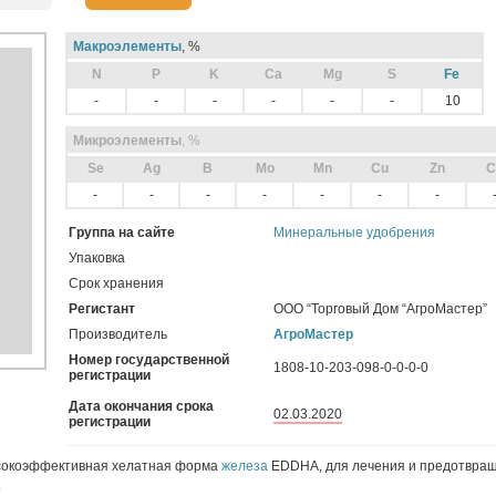
Макроэлементы
, %
N
P
K
Ca
Mg
S
Fe
-
-
-
-
-
-
10
Микроэлементы
, %
Sе
Ag
B
Mo
Mn
Cu
Zn
C
-
-
-
-
-
-
-
Группа на сайте
Минеральные удобрения
Упаковка
Срок хранения
Регистант
ООО “Торговый Дом “АгроМастер”
Производитель
АгроМастер
Номер государственной
1808-10-203-098-0-0-0-0
регистрации
Дата окончания срока
02.03.2020
регистрации
ысокоэффективная хелатная форма
железа
EDDHA, для лечения и предотвращ
.