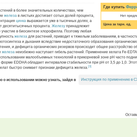
Где купить
Ферр
стений в более значительных количествах, чем
ние
железа
в листьях достигает сотых долей процента,
Нет предл
центрация
цинка
выражается уже в тысячных долях, а
Цена за тарн. ед.
т десятитысячных процента.
Железу
принадлежит
 участие в биосинтезе хлорофилла. Поэтому любая
тупность
железа
для растений, приводит к тяжелым заболеваниям, в частности,
отосинтеза и дыхания вследствие недостаточного образования органических
стения, и дефицита органических резервов происходит общее расстройство о
е
железа
неизбежно наступает гибель растений. Применение хелата Fe-EDTA
и использовании малообъемных технологий в прикорневой зоне рН часто под
 форме EDDHA обладает интервалом стабильности при рН от 3,5 до 1,0. Это
[3]
елат быстро снимает признаки дефицита железа.
Инструкция по применению в С
о использовании можно узнать, зайдя в
Оставь