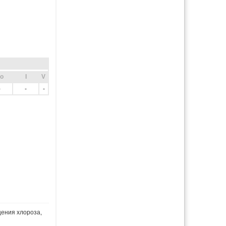
o
I
V
-
-
-
ения хлороза,