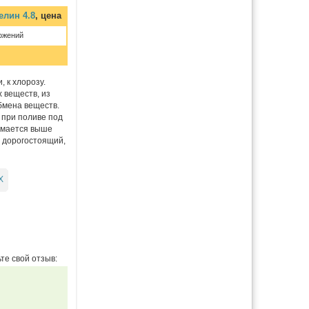
елин 4.8
, цена
ожений
 к хлорозу.
 веществ, из
бмена веществ.
 при поливе под
нимается выше
т дорогостоящий,
Х
те свой отзыв: