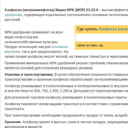
Азофоска (нитроаммофоска) Марка NPK (МОР) 23:22:0
– высокоэффекти
удобрение
, содержащее в различных соотношениях основные питательны
растений.
Где купить
Азофоска (нитр
NPK-удобрения применяют на всех
видах почв и под все
сельскохозяйственные культуры.
Цена за тарн. ед.
Продукт используют как для
основного
внесения
, так и для предпосевного. На
легких почвах азофоску вносят весной, на тяжелых глинистых и черноземн
Применение минеральных NPK-удобрений решает проблему сбалансирован
является основой для получения рекордных урожаев.
Упаковка и транспортировка
. В целях обеспечения сохранности товарных
транспортировке и хранении азофоску обрабатывают антислеживающими
Азофоску упаковывают в полиэтиленовые и полипропиленовые (с внутрен
кг или биг-беги по 500, 750, 1 000, 1 200 кг. Допускается транспортировка 
Для розничной торговли азофоску упаковывают в полиэтиленовые пакеты по
Азофоску перевозят всеми видами транспорта в соответствии с правилами
транспорта.
При транспортировке необходимо предохранять продукт от влаги, воздейс
Хранение
. Азофоску хранят в крытых, сухих и чистых складах, защищающи
материалов и веществ.