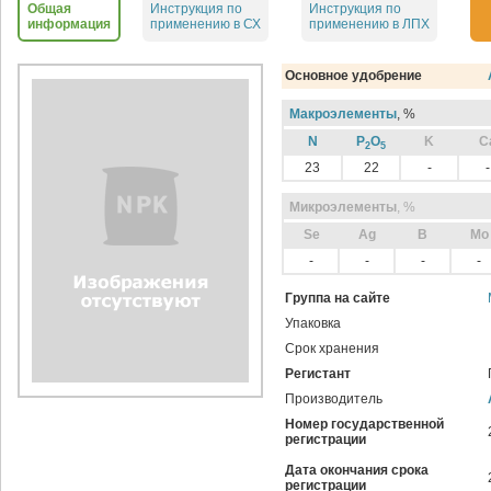
Общая
Инструкция по
Инструкция по
информация
применению в СХ
применению в ЛПХ
Основное удобрение
Макроэлементы
, %
N
P
O
K
C
2
5
23
22
-
-
Микроэлементы
, %
Sе
Ag
B
Mo
-
-
-
-
Группа на сайте
Упаковка
Срок хранения
Регистант
Производитель
Номер государственной
регистрации
Дата окончания срока
регистрации