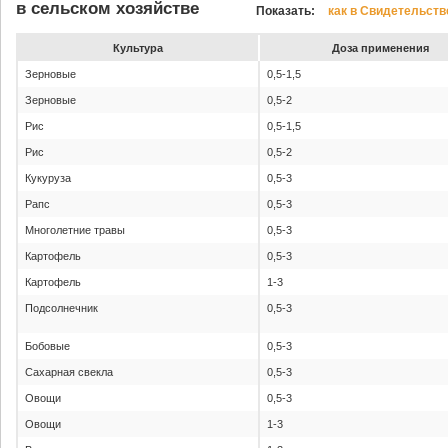
в сельском хозяйстве
Показать:
как в Свидетельств
Культура
До­за при­ме­не­ния
Зерновые
0,5-1,5
Зерновые
0,5-2
Рис
0,5-1,5
Рис
0,5-2
Кукуруза
0,5-3
Рапс
0,5-3
Многолетние травы
0,5-3
Картофель
0,5-3
Картофель
1-3
Подсолнечник
0,5-3
Бобовые
0,5-3
Сахарная свекла
0,5-3
Овощи
0,5-3
Овощи
1-3