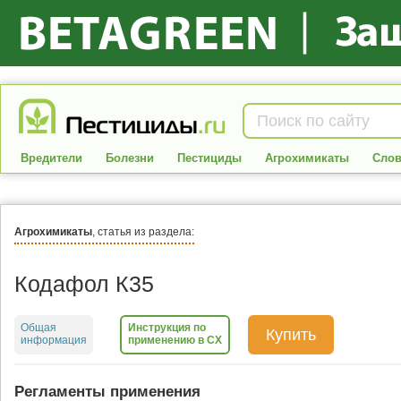
Вредители
Болезни
Пестициды
Агрохимикаты
Слов
Агрохимикаты
, статья из раздела:
Кодафол К35
Общая
Инструкция по
Купить
информация
применению в СХ
Регламенты применения