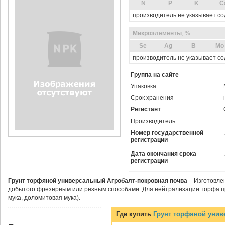
N
P
K
C
производитель не указывает с
Микроэлементы
, %
Sе
Ag
B
Mo
производитель не указывает с
Группа на сайте
Упаковка
Срок хранения
Регистант
Производитель
Номер государственной
регистрации
Дата окончания срока
регистрации
Грунт торфяной универсальный Агробалт-покровная почва
– Изготовлен
добытого фрезерным или резным способами. Для нейтрализации торфа п
мука, доломитовая мука).
Где купить
Грунт торфяной унив