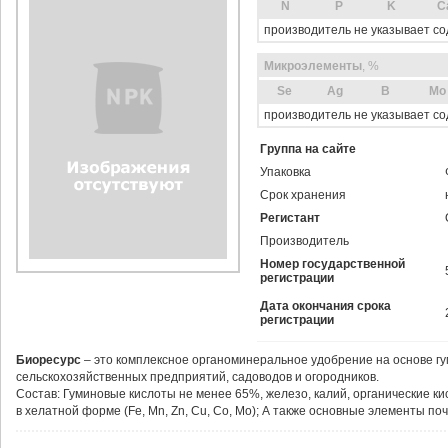
N
P
K
C
производитель не указывает с
Микроэлементы
, %
Sе
Ag
B
Mo
производитель не указывает с
Группа на сайте
Упаковка
Срок хранения
Регистант
Производитель
Номер государственной
регистрации
Дата окончания срока
регистрации
Биоресурс
– это комплексное органоминеральное удобрение на основе гу
сельскохозяйственных предприятий, садоводов и огородников.
Состав: Гуминовые кислоты не менее 65%, железо, калий, органические к
в хелатной форме (Fe, Mn, Zn, Cu, Co, Mo); А также основные элементы поч