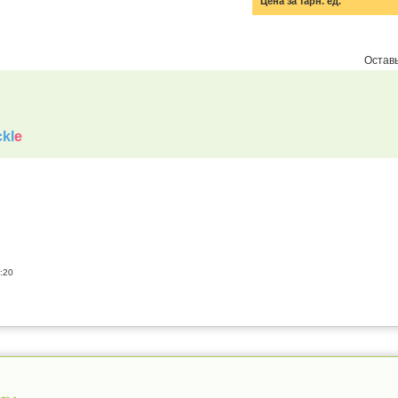
Цена за тарн. ед.
Оставь
kl
e
:20