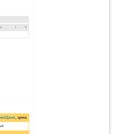
o
I
V
БиоЦинк
, цена
ий