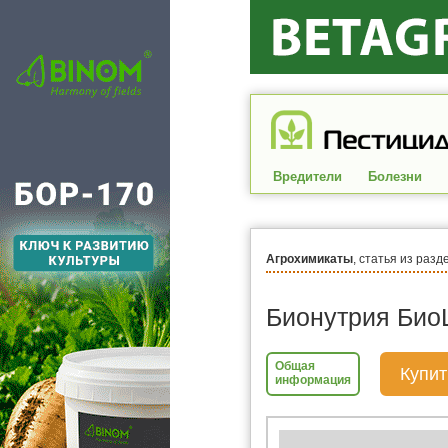
Вредители
Болезни
Агрохимикаты
, статья из разд
Бионутрия Био
Общая
Купит
информация