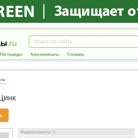
Пестициды
Агрохимикаты
Словарь
ела:
Цинк
ь
Макроэлементы
, %