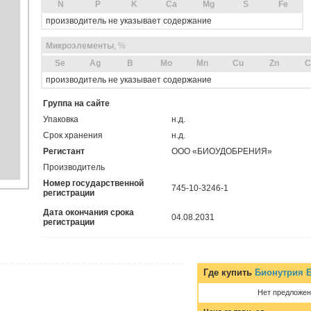
N
P
K
Ca
Mg
S
Fe
производитель не указывает содержание
Микроэлементы
, %
Sе
Ag
B
Mo
Mn
Cu
Zn
C
производитель не указывает содержание
Группа на сайте
Упаковка
н.д.
Срок хранения
н.д.
Регистант
ООО «БИОУДОБРЕНИЯ»
Производитель
Номер государственной
745-10-3246-1
регистрации
Дата окончания срока
04.08.2031
регистрации
Где купить
Бионутрия 
Нет предложен