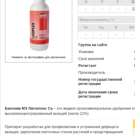
N
P
K
C
-
-
-
2
Микроэлементы
, %
Sе
Ag
B
Mo
-
-
-
-
Группа на сайте
Упаковка
Нажмите на фотографию для увеличения
Срок хранения
Регистант
Производитель
Номер государственной
регистрации
Дата окончания срока
регистрации
Биолким МЭ Лигоплекс Са
– это жидкое органоминеральное удобрение и
высококонцентрированный кальций (около 22%)
Препарат разработан для профилактики и устранения дефицита
кальция, укрепления клеточных стенок растений и предотвращения