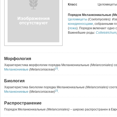
Класс
Целомицеты
Порядок Меланкониальные
(Me
Целомицеты
(Coelomycetes).
Из
конидиеносцами
, собранными п
(
ложа
). Порядок включает одно 
Важнейшие роды:
Colletotrichum
Морфология
Характеристика морфологии порядка Меланкониальные
(
Melanconiales)
с
[3]
Меланкониевые
(Melanconiaceae)
.
Биология
Характеристика биологии порядка Меланкониальные
(
Melanconiales)
соот
[3]
Меланкониевые
(
Melanconiaceae)
.
Распространение
Порядок Меланкониальные
(
Melanconiales) –
широко распространен в Евр