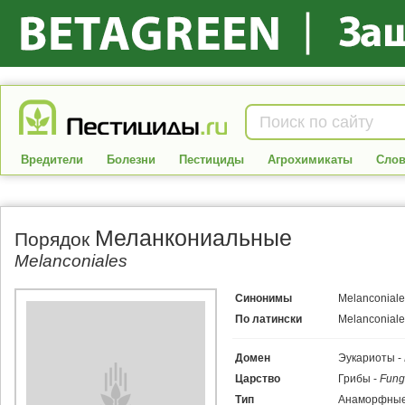
Вредители
Болезни
Пестициды
Агрохимикаты
Слов
Меланкониальные
Порядок
Melanconiales
Синонимы
Melanconiale
По латински
Melanconiale
Домен
Эукариоты -
Царство
Грибы -
Fung
Тип
Анаморфные