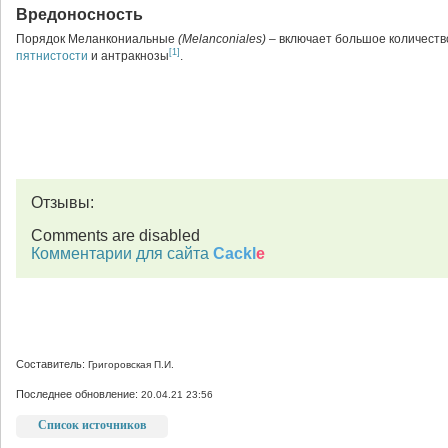
Вредоносность
Порядок Меланкониальные
(
Melanconiales) –
включает большое количест
[1]
пятнистости
и антракнозы
.
Отзывы:
Comments are disabled
Комментарии для сайта
Cackl
e
Составитель:
Григоровская П.И.
Последнее обновление:
20.04.21 23:56
Список источников