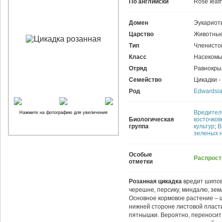
По английски
Rose Ieaf
Домен
Эукариот
Царство
Животные
Тип
Членисто
Класс
Насекомы
Отряд
Равнокры
Семейство
Цикадки -
Род
Edwardsi
Вредители
Нажмите на фотографию для увеличения
Биологическая
косточков
группа
культур
;
В
зеленых 
Особые
Распрост
отметки
Розанная цикадка
вредит шиповн
черешне, персику, миндалю, зе
Основное кормовое растение – 
нижней стороне листовой пласт
пятнышки. Вероятно, переносит