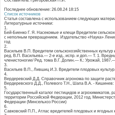
Составитель:
Григоровская П.И.
Последнее обновление:
26.08.24 18:15
Список источников
Статья составлена с использованием следующих матери
Литературные источники:
1.
Бей-Биенко Г. Я. Насекомые и клещи Вредители сельскох
с неполным превращением. Издательство «Наука» Ленин
год
2.
Васильев В.П. Вредители сельскохозяйственных культур и
ред. В.П. Васильева.— 2-е изд., испр. и доп.— Т. 1. Вре
членистоногие/ Ред. тома В.Г. Долин.— К.: Урожай, 1987.—
3.
Васильев В.П., Лившиц И.З. Вредители плодовых культур. 
4.
Вердеревский Д.Д. Справочник агронома по защите раст
Вердеревского Д.Д., Полевого Т.Н., Шапа В.А. - Кишинев: 
5.
Государственный каталог пестицидов и агрохимикатов, 
территории Российской Федерации, 2012 год. Министерст
Федерации (Минсельхоз России)
6.
Савковский П.П., Атлас вредителей плодовых и ягодных ку