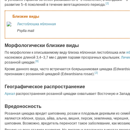
[2]
развитие 5–6 поколений в течение вегетационного периода.
Близкие виды
Листоблошка яблонная
Psylla mali
Морфологически близкие виды
По морфологии к описываемому виду близка яблонная листоблошка или
я
насекомое длиной 3,4–3,7 мм с двумя парами прозрачных крылышек.
Личи
[6]
розанной цикадки.
Кроме данного вида, часто встречается боярышниковая цикадка (Edwardsia
[2]
признакам с розаннной цикадкой (Edwardsiana rosae).
Географическое распространение
Ареал
распространения розанной цикадки охватывает Восточную и Запад
Вредоносность
Розанная цикадка вредит шиповнику, розам и плодовым деревьям из сем
являются яблоня, груша, айва, алыча, вишня, персик, земляника, черешня
шиповник. Возможно, вредитель переносит такое заболевание, как мозаика