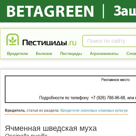
Вредители
Болезни
Пестициды
Агрохимикаты
Слов
Вредитель
, статья из раздела:
Вредители зерновых злаковых культур
Ячменная шведская муха
Oscinella pusilla