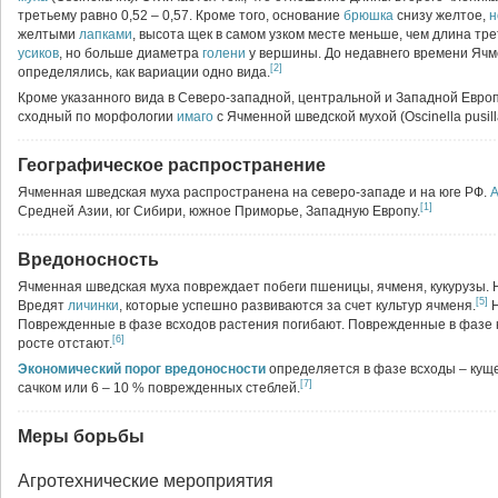
третьему равно 0,52 – 0,57. Кроме того, основание
брюшка
снизу желтое,
н
желтыми
лапками
, высота щек в самом узком месте меньше, чем длина тре
усиков
, но больше диаметра
голени
у вершины. До недавнего времени Ячм
[2]
определялись, как вариации одно вида.
Кроме указанного вида в Северо-западной, центральной и Западной Европе 
сходный по морфологии
имаго
с Ячменной шведской мухой (Oscinella pusill
Географическое распространение
Ячменная шведская муха распространена на северо-западе и на юге РФ.
[1]
Средней Азии, юг Сибири, южное Приморье, Западную Европу.
Вредоносность
Ячменная шведская муха повреждает побеги пшеницы, ячменя, кукурузы. Н
[5]
Вредят
личинки
, которые успешно развиваются за счет культур ячменя.
Поврежденные в фазе всходов растения погибают. Поврежденные в фазе 
[6]
росте отстают.
Экономический порог вредоносности
определяется в фазе всходы – куще
[7]
сачком или 6 – 10 % поврежденных стеблей.
Меры борьбы
Агротехнические мероприятия