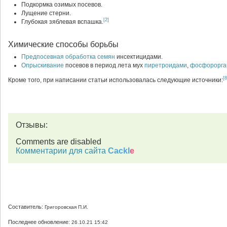
Подкормка озимых посевов.
Лущение стерни.
[2]
Глубокая зяблевая вспашка.
Химические способы борьбы
Предпосевная обработка семян
инсектицидами.
Опрыскивание
посевов в период лета мух
пиретроидами
,
фосфорорга
[8
Кроме того, при написании статьи использовалась следующие источники:
Отзывы:
Comments are disabled
Комментарии для сайта
Cackl
e
Составитель:
Григоровская П.И.
Последнее обновление:
26.10.21 15:42