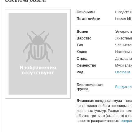
Синонимы
Шведская
По английски
Lesser frit 
Домен
Эукариот
Царство
Животные
Тип
Членисто
Класс
Насекомы
Отряд
Двукрылы
Семейство
Мухи зла
Род
Oscinella
Биологическая
Вредител
группа
Ячменная шведская муха
– опа
повреждают побеги пшеницы, ячм
зерновых культур. Развитие пол
обычно третьего (старшего) возр
нерезко разграниченных
генера