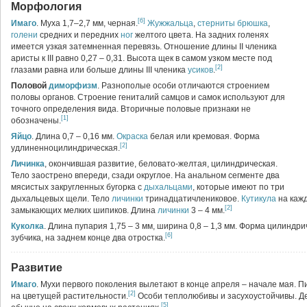
Морфология
[6]
Имаго
. Муха 1,7–2,7 мм, черная.
Жужжальца
,
стерниты
брюшка
,
голени
средних и передних
ног
желтого цвета. На задних голенях
имеется узкая затемненная перевязь. Отношение длины II членика
аристы к III равно 0,27 – 0,31. Высота щек в самом узком месте под
[2]
глазами равна или больше длины III членика
усиков
.
Половой
диморфизм
. Разнополые особи отличаются строением
половы органов. Строение гениталий самцов и самок используют для
точного определения вида. Вторичные половые признаки не
[1]
обозначены.
Яйцо
. Длина 0,7 – 0,16 мм.
Окраска
белая или кремовая. Форма
[2]
удлиненноцилиндрическая.
Личинка
, окончившая развитие, беловато-желтая, цилиндрическая.
Тело заострено впереди, сзади округлое. На анальном сегменте два
мясистых закругленных бугорка с
дыхальцами
, которые имеют по три
дыхальцевых щели. Тело
личинки
тринадцатичлениковое.
Кутикула
на кажд
[2]
замыкающих мелких шипиков. Длина
личинки
3 – 4 мм.
Куколка
. Длина пупария 1,75 – 3 мм, ширина 0,8 – 1,3 мм. Форма цилиндр
[6]
зубчика, на заднем конце два отростка.
Развитие
Имаго
. Мухи первого поколения вылетают в конце апреля – начале мая. 
[2]
на цветущей растительности.
Особи теплолюбивы и засухоустойчивы. Д
[5]