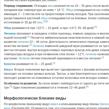
обычно на своих кормовых растениях.
Период спаривания
. Откладка
яиц
начинается на 10 – 35 день после выле
пупариев при температуре не ниже + 16 °С.
Яйца
откладываются на стебл
имеющие 2 – 3 листка или за проростковую пленку всходов. При заселении
раскустившихся растений
яйца
откладываются на боковые, более слабора
[3]
[6]
источникам от 30 до 60
яиц
.
[6]
Яйцо
развивается при +22°С – 10 дней, а при +14°С 35–38 дней.
Личинка
проникает в середину стебля пшеницы, ячменя, кукурузы и многи
[1]
пырей ползучий.
Питается эмбриональным зачатком колоса и нижней ча
развития
личинки
22 – 46 суток. Длительность личиночного периода зави
[2]
качества питания.
Личинка
ячменной шведской мухи развивается за три 
местах питания: внутри всходов озимых зерновых культур или диких злак
температуры воздуха в при почвенном слое более + 12°С
личинки
начинают
[2]
растении.
Личинки
летних поколений окукливаются в местах питания.
[3]
Куколка
развивается 11 – 25 дней.
Имаго
. Второе поколение мух вылетает одновременно с фазами колошени
проходит на посевах яровых культур. Третье, а при благоприятных услови
проходят развитие на пожнивных остатках колосовых или всходах озимых к
Особенности развития
. За сезон может наблюдаться от одного до пяти 
[5]
[6]
три.
Одно поколение развивается в течение 22–46 дней.
Морфологически близкие виды
По морфологии (внешнему виду)
имаго
к описываемому виду близка
Овсян
муха
(Oscinella frit). Отличается тем, что отношение длины второго членик