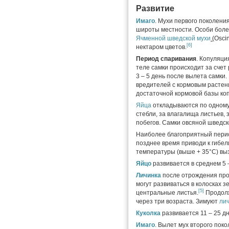
Развитие
Имаго
. Мухи первого поколени
широты местности. Особи боле
Ячменной шведской мухи
(
Oscin
[6]
нектаром цветов.
Период спаривания
. Копуляци
теле самки происходит за счет
3 – 5 день после вылета самки.
вредителей с кормовым растен
достаточной кормовой базы ко
Яйца
откладываются по одному 
стебли, за влагалища листьев, 
побегов. Самки овсяной шведс
Наиболее благоприятный перио
позднее время приводи к гибе
температуры (выше + 35°C) вы
Яйцо
развивается в среднем 5 
Личинка
после отрождения про
могут развиваться в колосках з
[5]
центральные листья.
Продол
через три возраста. Зимуют
ли
Куколка
развивается 11 – 25 д
Имаго
. Вылет мух второго пок