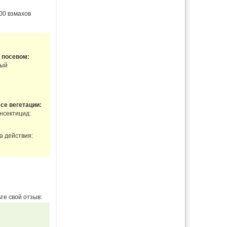
00 взмахов
 посевом:
ный
се вегетации:
нсектицид:
а действия:
те свой отзыв: