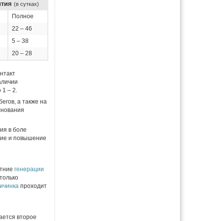
ития
(в сутках)
Полное
22 – 46
5 – 38
20 – 28
нтакт
аличии
1 – 2.
егов, а также на
основания
ия в боле
ие и повышение
етние
генерации
только
ичинка
проходит
ается второе