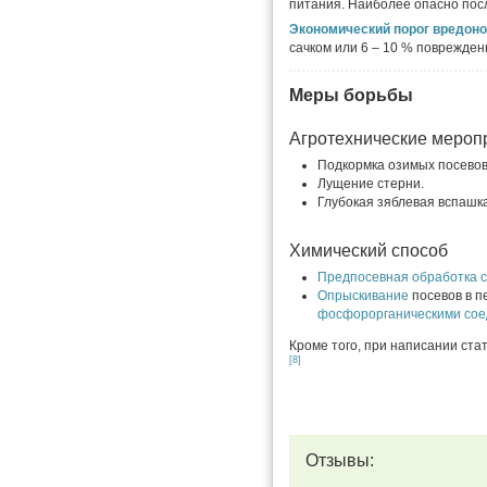
питания. Наиболее опасно пос
Экономический порог вредон
сачком или 6 – 10 % поврежден
Меры борьбы
Агротехнические мероп
Подкормка озимых посевов
Лущение стерни.
Глубокая зяблевая вспашка
Химический способ
Предпосевная обработка 
Опрыскивание
посевов в п
фосфорорганическими со
Кроме того, при написании ста
[8]
Отзывы: