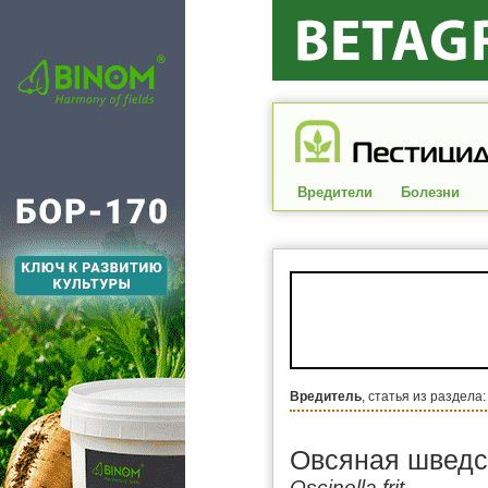
Вредители
Болезни
Вредитель
, статья из раздела
Овсяная шведс
Oscinella frit