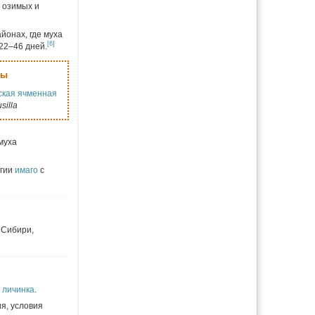
х озимых и
йонах, где муха
[6]
22–46 дней.
ды
ская ячменная
silla
муха
огии
имаго
с
 Сибири,
т
личинка
.
я, условия