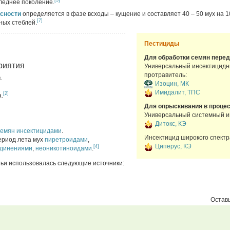
[3]
леднее поколение.
осности
определяется в фазе всходы – кущение и составляет 40 – 50 мух на 1
[7]
ных стеблей.
Пестициды
Для обработки семян перед
риятия
Универсальный инсектицид
протравитель:
.
Изоцин, МК
Имидалит, ТПС
[2]
.
Для опрыскивания в процес
Универсальный системный и
Дитокс, КЭ
семян
инсектицидами
.
Инсектицид широкого спектр
ериод лета мух
пиретроидами
,
Циперус, КЭ
[4]
единениями
,
неоникотиноидами
.
тьи использовалась следующие источники:
Оставь