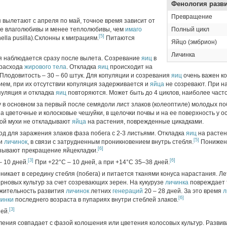
Фенология разв
Превращение
я вылетают с апреля по май, точное время зависит от
е влаголюбивы и менее теплолюбивы, чем
имаго
Полный цикл
[5]
ella pusilla).Склонны к миграциям.
Питаются
Яйцо (эмбрион)
Личинка
я наблюдается сразу после вылета. Созревание
яиц
в
 расхода
жирового тела
. Откладка
яиц
происходит на
 Плодовитость – 30 – 60 штук. Для копуляции и созревания
яиц
очень важен ко
ием, при их отсутствии копуляция задерживается и
яйца
не созревают. При н
пуляция и откладка
яиц
повторяются. Может быть до 4 циклов, наиболее часто 
в основном за первый после семядоли лист злаков (колеоптиле) молодых поб
за цветочные и колосковые чешуйки, в щелочки почвы и на ее поверхность у 
кой мухи не откладывают
яйца
на растения, поврежденные цикадками.
д для заражения злаков фаза побега с 2-3 листьями. Откладка
яиц
на растен
[5]
ли
личинок
, в связи с затрудненным проникновением внутрь стебля.
Понижен
[6]
зывают прекращение яйцекладки.
[3]
[6]
– 10 дней.
При +22°C – 10 дней, а при +14°C 35–38 дней.
никает в середину стебля (побега) и питается тканями конуса нарастания. Л
ерновых культур за счет созревающих зерен. На кукурузе
личинка
повреждает 
жительность развития
личинок
летних
генераций
20 – 28 дней. За это время
л
[6]
чинки
последнего возраста в пупариях внутри стеблей злаков.
[3]
ней.
оления совпадает с фазой колошения или цветения колосовых культур. Развив