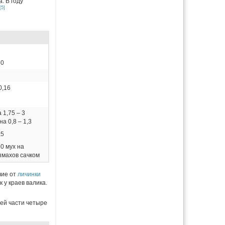
. В году
[5]
60
0,16
 1,75 – 3
а 0,8 – 1,3
,5
50 мух на
змахов сачком
чие от
личинки
к у краев валика.
ней части четыре