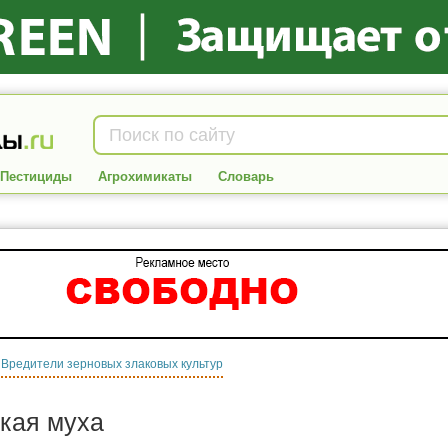
Пестициды
Агрохимикаты
Словарь
:
Вредители зерновых злаковых культур
кая муха