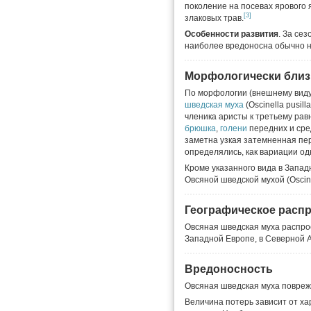
поколение на посевах ярового я
[3]
злаковых трав.
Особенности развития
. За се
наиболее вредоносна обычно н
Морфологически близ
По морфологии (внешнему вид
шведская муха
(Oscinella pusil
членика аристы к третьему равно
брюшка
,
голени
передних и ср
заметна узкая затемненная пе
определялись, как вариации од
Кроме указанного вида в Запад
Овсяной шведской мухой (Oscinell
Географическое расп
Овсяная шведская муха распрос
Западной Европе, в Северной 
Вредоносность
Овсяная шведская муха поврежд
Величина потерь зависит от ха