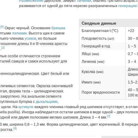
Размножение
двуполое. Зимуют
личинки
, обычно третьего возраста
развивается от одной до пяти нерезко разграниченных
генерации
.
Сводные данные
[6]
.
Окрас черный. Основание
брюшка
о
Благоприятная t (
C)
+22
елтыми
лапками
. Высота щек в самом
тьего членика
усиков
, но больше
Плодовитость
30 – 
(шт)
ношение длины II и III членика аристы
Генераций в год
1 – 5
[2]
.
Яйцо
0,7 – 
(мм)
олые особи отличаются строением
талий самцов и самок используют для
Личинка
3 – 4
(мм)
Длина
Куколка
(мм)
линенноцилиндрическая. Цвет белый или
Ширин
Имаго
1,5–2
(мм)
азличимых сегментов. Окраска окончившей
40 – 
тая, форма тела – цилиндрическая.
Порог вредоносности
100 в
 закруглено. На анальном сегменте
ругленных бугорка с
дыхальцами
,
 щели. На
кутикуле
каждого членика главный ряд шипиков отсутствует, в отли
ella pusilla). Иногда наблюдается остатки шипиков в виде одной – двух полосо
[2]
дной или двумя полосками мелких шипиков. Длина 3 – 4 мм.
 3 мм, ширина 0,8 – 1,3 мм. Форма цилиндрическая, цвет коричневый. В перед
[6]
тростка.