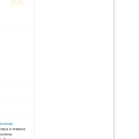
Личинки
 овса и ячменя.
полное.