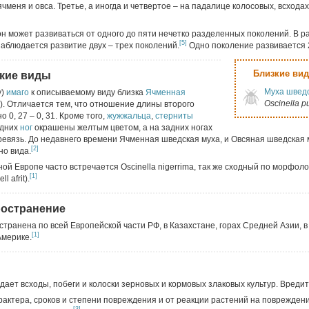
чменя и овса. Третье, а иногда и четвертое – на падалице колосовых, всхода
зон может развиваться от одного до пяти нечетко разделенных поколений. В ра
[5]
аблюдается развитие двух – трех поколений.
Одно поколение развивается 
Близкие ви
кие виды
Муха швед
у)
имаго
к описываемому виду близка
Ячменная
Oscinella pu
la). Отличается тем, что отношение длины второго
 0, 27 – 0, 31. Кроме того,
жужжальца
,
стерниты
едних
ног
окрашены желтым цветом, а на задних ногах
ревязь. До недавнего времени Ячменная шведская муха, и Овсяная шведская 
[2]
но вида.
ной Европе часто встречается Oscinella nigerrima, так же сходный по морфол
[1]
 afrit).
ространение
транена по всей Европейской части РФ, в Казахстане, горах Средней Азии, в
[1]
Америке.
ает всходы, побеги и колоски зерновых и кормовых злаковых культур. Вреди
рактера, сроков и степени повреждения и от реакции растений на повреждени