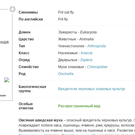
Синонимы
Frit oat fly
По английски
Frit fly
Домен
Эукариоты -
Eukaryota
Царство
Животные -
Animalia
Тип
Членистоногие -
Arthropoda
Класс
Насекомые -
Insecta
Отряд
Двукрылые -
Diptera
Семейство
Мухи злаковые -
Chloropidae
Род
Oscinella
Биологическая
Вредители зерновых злаковых культур
группа
ения
Особые
Распространенный вид
отметки
Овсяная шведская муха
– опасный вредитель зерновых культур.
повреждают побеги овса, пшеницы, ячменя, ржи, кукурузы, колоски
Выживаемость на ячмене выше, чем на пшенице и овсе. Развитие 