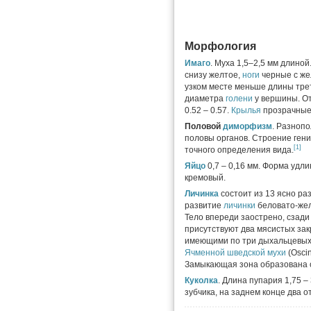
Морфология
Имаго
. Муха 1,5–2,5 мм длиной
снизу желтое,
ноги
черные с ж
узком месте меньше длины тре
диаметра
голени
у вершины. От
0.52 – 0.57.
Крылья
прозрачные
Половой
диморфизм
. Разноп
половы органов. Строение гени
[1]
точного определения вида.
Яйцо
0,7 – 0,16 мм. Форма уд
кремовый.
Личинка
состоит из 13 ясно р
развитие
личинки
беловато-жел
Тело впереди заострено, сзади
присутствуют два мясистых зак
имеющими по три дыхальцевых
Ячменной шведской мухи
(Oscin
Замыкающая зона образована о
Куколка
. Длина пупария 1,75 –
зубчика, на заднем конце два о