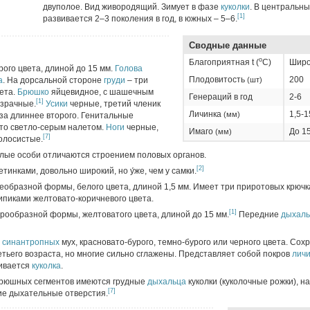
двуполое. Вид живородящий. Зимует в фазе
куколки
. В центральн
[1]
развивается 2–3 поколения в год, в южных – 5–6.
Сводные данные
о
Благоприятная t (
C)
Широ
рого цвета, длиной до 15 мм.
Голова
Плодовитость
200
а
. На дорсальной стороне
груди
– три
(шт)
ета.
Брюшко
яйцевидное, с шашечным
Генераций в год
2-6
[1]
зрачные.
Усики
черные, третий членик
Личинка
1,5-1
(мм)
аза длиннее второго. Генитальные
то светло-серым налетом.
Ноги
черные,
Имаго
До 1
(мм)
[7]
олосистые.
олые особи отличаются строением половых органов.
[2]
инками, довольно широкий, но у́же, чем у самки.
веобразной формы, белого цвета, длиной 1,5 мм. Имеет три приротовых крючк
пиками желтовато-коричневого цвета.
[1]
арообразной формы, желтоватого цвета, длиной до 15 мм.
Передние
дыхаль
х
синантропных
мух, красновато-бурого, темно-бурого или черного цвета. Сох
тьего возраста, но многие сильно сглажены. Представляет собой покров
лич
вивается
куколка
.
 брюшных сегментов имеются грудные
дыхальца
куколки (куколочные рожки), н
[7]
ие дыхательные отверстия.