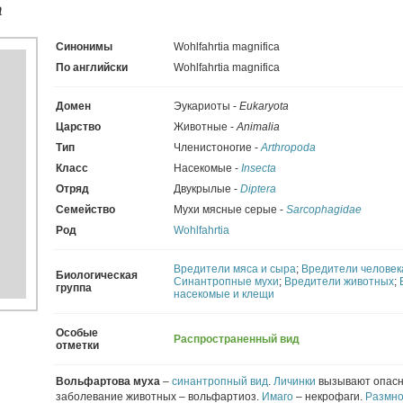
a
Синонимы
Wohlfahrtia magnifica
По английски
Wohlfahrtia magnifica
Домен
Эукариоты -
Eukaryota
Царство
Животные -
Animalia
Тип
Членистоногие -
Arthropoda
Класс
Насекомые -
Insecta
Отряд
Двукрылые -
Diptera
Семейство
Мухи мясные серые -
Sarcophagidae
Род
Wohlfahrtia
Вредители мяса и сыра
;
Вредители человек
Биологическая
Синантропные мухи
;
Вредители животных
;
группа
насекомые и клещи
Особые
Распространенный вид
отметки
Вольфартова муха
–
синантропный вид
.
Личинки
вызывают опас
заболевание животных – вольфартиоз.
Имаго
– некрофаги.
Размн