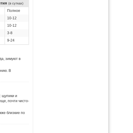
ития
(в сутках)
Полное
10-12
10-12
3-8
9-24
да, зимуют в
анию. В
: щупики и
уще, почти чисто-
акже близкие по