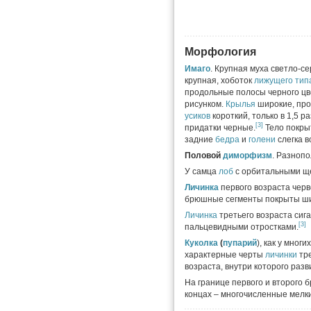
Морфология
Имаго
. Крупная муха светло-се
крупная, хоботок
лижущего тип
продольные полосы черного цв
рисунком.
Крылья
широкие, про
усиков
короткий, только в 1,5 р
[3]
придатки черные.
Тело покры
задние
бедра
и
голени
слегка в
Половой
диморфизм
. Разноп
У самца
лоб
с орбитальными щет
Личинка
первого возраста чер
брюшные сегменты покрыты ши
Личинка
третьего возраста сиг
[3]
пальцевидными отростками.
Куколка
(
пупарий
), как у многи
характерные черты
личинки
тре
возраста, внутри которого раз
На границе первого и второго
концах – многочисленные мелк