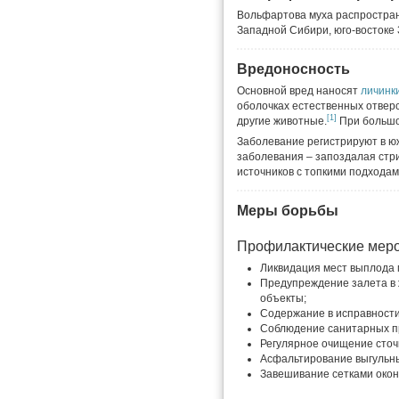
Вольфартова муха распростране
Западной Сибири, юго-востоке 
Вредоносность
Основной вред наносят
личинк
оболочках естественных отвер
[1]
другие животные.
При большо
Заболевание регистрируют в юж
заболевания – запоздалая стри
источников с топкими подходам
Меры борьбы
Профилактические мер
Ликвидация мест выплода 
Предупреждение залета в
объекты;
Содержание в исправности
Соблюдение санитарных п
Регулярное очищение сточ
Асфальтирование выгульн
Завешивание сетками окон