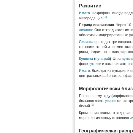
Развитие
Имаго
. Некрофаги, иногда под
[1]
живородящие.
Период спаривания
. Через 10
личинок
. Она откладывает их п
оболочки и мацерированные уча
Личинка
проходит три возраст
клетками тканей и элементами к
раны, падает на землю, зарыва
Куколка
(
пупарий
)
. Фаза
куколк
фазе
куколки
и заканчивают раз
Имаго
. Выходит из пупария и 
центральных районах вольфарто
Морфологически близ
По внешнему виду (морфологи
большая часть
усиков
желто-кр
[2]
белый.
Кроме описываемого вида, часто 
морфологическому строению
и
Географическая расп