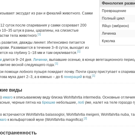
Фенология разв
Превращение
лизывают экссудат из ран и фекалий животного. Самки
Полный цикл
–12 суток после спаривания у самки созревает 200
Яйцо (эмбрион)
о 10–35 штук в раны, царапины, на слизистые
Личинка
[1]
стки тела животного.
Куколка
а развития, дважды линяет. Интенсивно питается
рови. Развивается в течение 3–8 суток, выходит из
[1]
ется на глубину 1–18 мм и там окукливается.
и
длится 9–24 дня.
Личинки
, выпавшие осенью, в конце вегетационного перио
[1]
витие весной следующего года.
при помощи лобного пузыря покидает почву. Почти сразу приступает к спарив
[1]
ва муха дает 2–3, а в южных – до 6
генераций
в год.
кие виды
и)
имаго
к описываемому виду близка Wohlfahrtia intermedia. Основные отличия
асные, черные пятна на
брюшке
небольшие,
лоб
у́же, налет на теле гораздо г
встречаются Wohlfahrtia balassogloi, Wohlfahrtia meigeni, Wohlfahrtia nuba, т
[2]
маго
к вольфартовой мухе (Wohlfahrtia magnifica).
ространенность