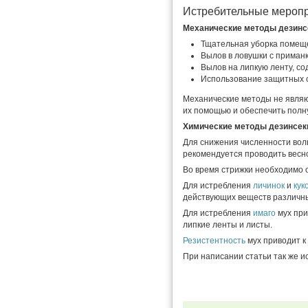
Истребительные мероп
Механические методы дезинс
Тщательная уборка помещ
Вылов в ловушки с приманк
Вылов на липкую ленту, с
Использование защитных с
Механические методы не являю
их помощью и обеспечить полн
Химические методы дезинсек
Для снижения численности вол
рекомендуется проводить весн
Во время стрижки необходимо
Для истребления
личинок
и
кук
действующих веществ различны
Для истребления
имаго
мух пр
липкие ленты и листы.
Резистентность
мух приводит к
При написании статьи так же 