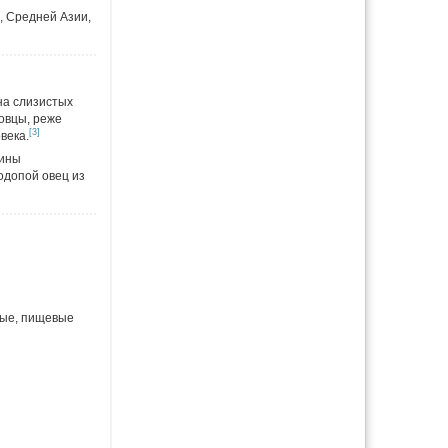
, Средней Азии,
 на слизистых
овцы, реже
[3]
века.
чины
одопой овец из
ные, пищевые