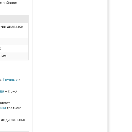
ых районах
кий диапазон
5
5 мм
а.
Грудные
и
ца
– с 5–6
раняет
инки
третьего
а их дистальных