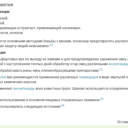
риятия
екции
ений;
ой;
одержащую аттрактант, привлекающий насекомых;
еток, пологов.
тся основными методами борьбы с мухами, поскольку предотвратить распрос
[5]
ую защиту людей невозможно.
ции
ьфартовых мух по выходу из зимовки и для предупреждении заражения овец
ой с наступлением теплых дней обработку отар овец различными
инсектицид
[1]
 обрабатывать раны овец пленкообразующими препаратами.
олок
мух рекомендуется применение различных
ларвицидов
в виде эмульсий 
х химических классов.
именяют
инсектициды
всех известных групп. Широко используются отравленн
[4]
 использованию в основном пищевых отравленных приманок.
[6]
использовались следующие источники:
Оставь