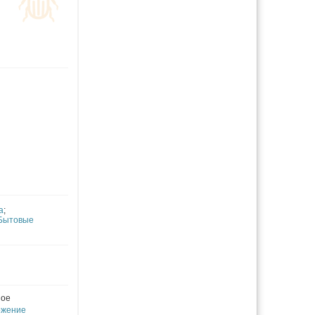
а
;
Бытовые
ное
ожение