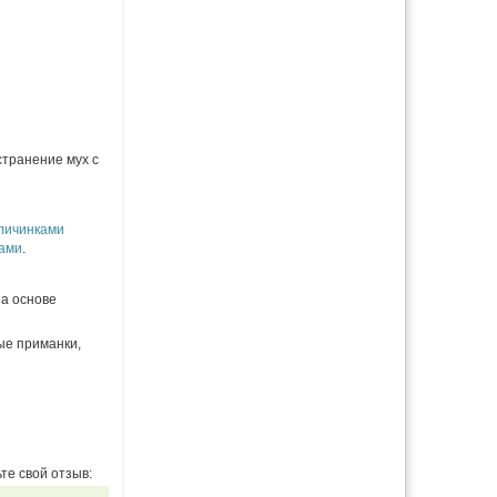
транение мух с
личинками
ами
.
на основе
ые приманки,
те свой отзыв: