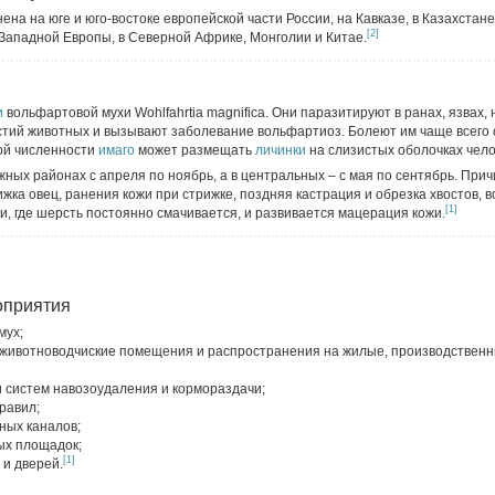
на на юге и юго-востоке европейской части России, на Кавказе, в Казахстане
[2]
Западной Европы, в Северной Африке, Монголии и Китае.
и
вольфартовой мухи Wohlfahrtia magnifica. Они паразитируют в ранах, язвах,
стий животных и вызывают заболевание вольфартиоз. Болеют им чаще всего 
й численности
имаго
может размещать
личинки
на слизистых оболочках чело
ных районах с апреля по ноябрь, а в центральных – с мая по сентябрь. При
жка овец, ранения кожи при стрижке, поздняя кастрация и обрезка хвостов, в
[1]
и, где шерсть постоянно смачивается, и развивается мацерация кожи.
оприятия
мух;
 животноводчиские помещения и распространения на жилые, производствен
 систем навозоудаления и кормораздачи;
равил;
ных каналов;
ых площадок;
[1]
 и дверей.