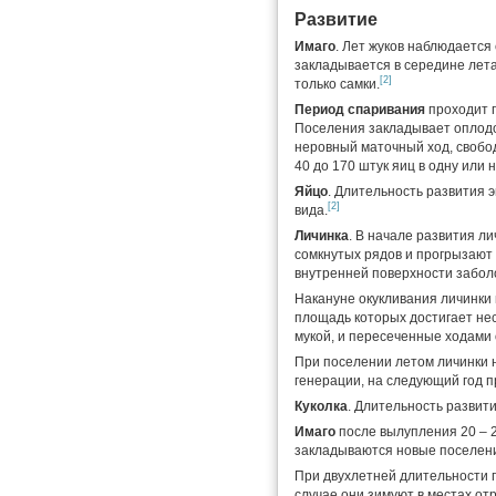
Развитие
Имаго
. Лет жуков наблюдается
закладывается в середине лета
[2]
только самки.
Период спаривания
проходит 
Поселения закладывает оплодо
неровный маточный ход, свобод
40 до 170 штук яиц в одну или н
Яйцо
. Длительность развития 
[2]
вида.
Личинка
. В начале развития л
сомкнутых рядов и прогрызают
внутренней поверхности забол
Накануне окукливания личинки 
площадь которых достигает не
мукой, и пересеченные ходами
При поселении летом личинки н
генерации, на следующий год п
Куколка
. Длительность развити
Имаго
после вылупления 20 – 
закладываются новые поселен
При двухлетней длительности г
случае они зимуют в местах от