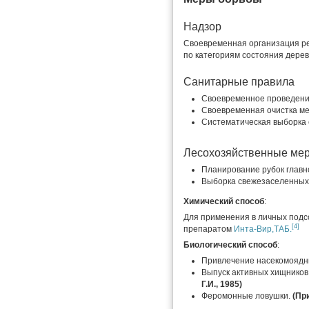
Надзор
Своевременная организация ре
по категориям состояния дерев
Санитарные правила
Своевременное проведени
Своевременная очистка мес
Систематическая выборка 
Лесохозяйственные ме
Планирование рубок главн
Выборка свежезаселенных
Химический способ
:
Для применения в личных подс
[4]
препаратом
Инта-Вир,ТАБ.
Биологический способ
:
Привлечение насекомоядн
Выпуск активных хищников
Г.И., 1985)
Феромонные ловушки.
(Пр