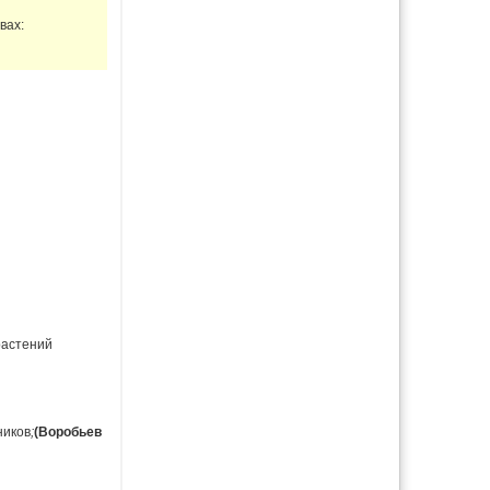
вах:
растений
ников
;
(Воробьев