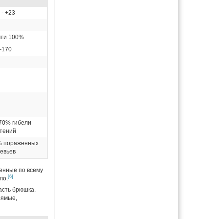
 - +23
ти 100%
–170
70% гибели
тений
% пораженных
евьев
енные по всему
[6]
ло.
асть брюшка.
рямые,