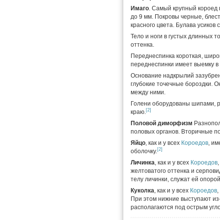
Имаго
. Самый крупный короед 
до 9 мм. Покровы черные, блес
красного цвета. Булава усиков 
Тело и ноги в густых длинных 
оттенка.
Переднеспинка короткая, широк
переднеспинки имеет выемку в 
Основание надкрылий зазубрен
глубокие точечные бороздки. О
между ними.
Голени оборудованы шипами, 
[2]
краю.
Половой диморфизм
Разнопол
половых органов. Вторичные п
Яйцо
, как и у всех
Короедов
, и
[2]
оболочку.
Личинка
, как и у всех
Короедов
желтоватого оттенка и серпов
телу личинки, служат ей опоро
Куколка
, как и у всех
Короедов
При этом нижние выступают из-
располагаются под острым угл