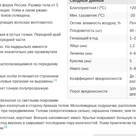
Сводные данные
в фауне России. Размер тела от 5
о
Благоприятная t (
C)
+20
тящие. Усики и лапки ржаво-
о
с боков сплющена.
Мин. t развития (
C)
-20
торчащих волосках желтоватого
Оптим. влажность воздуха, %
Поч
Плодовитость
40 
(шт)
ая в густых точках. Передний край
Генераций в год
1–2
средней части.
Яйцо
1,2
(мм)
о. На надкрыльях имеются
ни значительно уже промежутков
Личинка
4–6
(мм)
Куколка
5
(мм)
располагающимися по переднему
Имаго
5–9
(мм)
ые особи отличаются строением
До 
Коэффициент вредоносности
[1]
оловые признаки не выражены.
рас
меет тонкую полупрозрачную
30
Порог вредоносности
дер
, безногая со светлыми покровами
идно изогнутым в сторону брюшка телом. Мозолевидные подушечки, располож
й при передвижении. Голова склеротизована сильно, окрашена темнее, чем те
, плотная, короткая. Внешне напоминает имаго. Крылья покрывают большую ч
под верхних и закрывают последнюю пару конечностей. Усики практически п
[6]
ом.