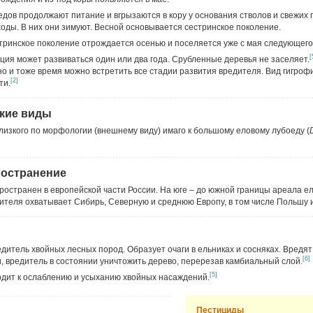
едов продолжают питание и вгрызаются в кору у основания стволов и свежих 
оды. В них они зимуют. Весной основывается сестринское поколение.
тринское поколение отрождается осенью и поселяется уже с мая следующего 
[
ация может развиваться один или два года. Срубленные деревья не заселяет.
о и тоже время можно встретить все стадии развития вредителя. Вид гигроф
[2]
ти.
кие виды
лизкого по морфологии (внешнему виду) имаго к большому еловому лубоеду (
ространение
ространен в европейской части России. На юге – до южной границы ареала ели
дителя охватывает Сибирь, Северную и среднюю Европу, в том числе Польшу
дитель хвойных лесных пород. Образует очаги в ельниках и сосняках. Вредят 
[6]
, вредитель в состоянии уничтожить дерево, перерезав камбиальный слой.
[5]
дит к ослаблению и усыханию хвойных насаждений.
Пестициды