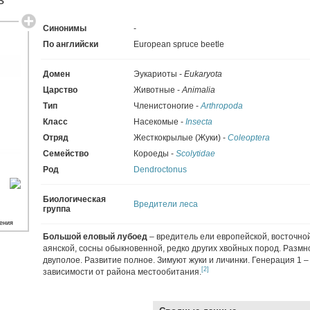
Синонимы
-
По английски
European spruce beetle
Домен
Эукариоты -
Eukaryota
Царство
Животные -
Animalia
Тип
Членистоногие -
Arthropoda
Класс
Насекомые -
Insecta
Отряд
Жесткокрылые (Жуки) -
Coleoptera
Семейство
Короеды -
Scolytidae
Род
Dendroctonus
Биологическая
Вредители леса
группа
ения
Большой еловый лубоед
– вредитель ели европейской, восточной
аянской, сосны обыкновенной, редко других хвойных пород. Разм
двуполое. Развитие полное. Зимуют жуки и личинки. Генерация 1 – 
[2]
зависимости от района местообитания.