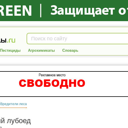
Пестициды
Агрохимикаты
Словарь
:
Вредители леса
й лубоед
s