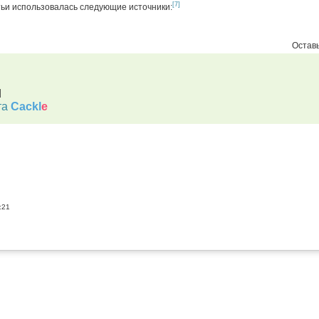
[7]
тьи использовалась следующие источники:
Оставь
d
та
Cackl
e
:21