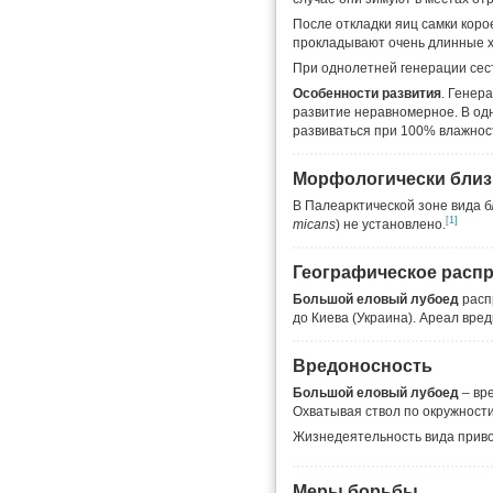
После откладки яиц самки коро
прокладывают очень длинные х
При однолетней генерации сес
Особенности развития
. Генер
развитие неравномерное. В одн
развиваться при 100% влажнос
Морфологически близ
В Палеарктической зоне вида б
[1]
micans
) не установлено.
Географическое расп
Большой еловый лубоед
расп
до Киева (Украина). Ареал вре
Вредоносность
Большой еловый лубоед
– вре
Охватывая ствол по окружности
Жизнедеятельность вида приво
Меры борьбы