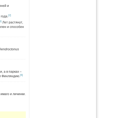
пней и
[2]
года.
5]
Лет растянут,
илен и способен
Dendroctonus
, а в парках –
[6]
 и Финляндию.
имаго и личинки.