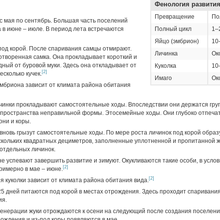
Фенология развити
Превращение
По
 с мая по сентябрь. Большая часть поселений
 в июне – июле. В период лета встречаются
Полный цикл
1–
Яйцо (эмбрион)
10
под корой. После спаривания самцы отмирают.
Личинка
Ок
творенная самка. Она прокладывает короткий и
ный от буровой муки. Здесь она откладывает от
Куколка
10
[2]
есколько кучек.
Имаго
Ок
эмбриона зависит от климата района обитания
ичинки прокладывают самостоятельные ходы. Впоследствии они держатся гр
 пространства неправильной формы. Этосемейные ходы. Они глубоко отпеча
они и коры.
вновь грызут самостоятельные ходы. По мере роста личинок под корой образ
скольких квадратных дециметров, заполненные уплотненной и пропитанной 
 отдельных личинок.
е успевают завершить развитие и зимуют. Окукливаются такие особи, в усло
[2]
римерно в мае – июне.
[2]
я куколки зависит от климата района обитания вида.
25 дней питаются под корой в местах отрождения. Здесь проходит спаривания
ия.
енерации жуки отрождаются к осени на следующий после создания поселения
рождения и из-под коры появляются в мае.