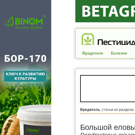
Вредители
Болезни
Вредитель
, статья из раздела
Большой еловы
Dendroctonus mican