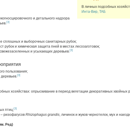
В личных подсобных хозяйст
Инта-Вир, TAБ
когносцировочного и детального надзора
[3]
ьев.
е сплошных и выборочных санитарных рубок;
т рубок и химическая защита пней в местах лесозаготовок;
[3]
свежезаселенных и усыхающих деревьев.
роприятия
ого пользования;
[3]
 деревьев.
обных хозяйствах: опрыскивание в период вегетации декоративных хвойных 
[3]
ых птиц;
 – ризофагусов
Rhizophagus grandis
, личинок и жуков чернотелок, мух и наезд
им. Ред)