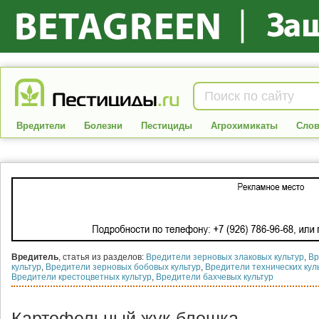
Вредители
Болезни
Пестициды
Агрохимикаты
Слов
Вредитель
, статья из разделов:
Вредители зерновых злаковых культур
,
Вр
культур
,
Вредители зерновых бобовых культур
,
Вредители технических кул
Вредители крестоцветных культур
,
Вредители бахчевых культур
Картофельный жук-блошка