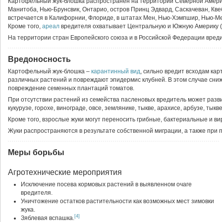
Картофельный жук-блошка распространен на территории Северной Америки
Манитоба, Нью-Брунсвик, Онтарио, остров Принц Эдвард, Саскачеван, Кв
встречается в Калифорнии, Флориде, в штатах Мен, Нью-Хэмпшир, Нью-Ме
Кроме того,
ареал
вредителя охватывает Центральную и Южную Америку (Э
На территории стран Европейского союза и в Российской Федерации вред
Вредоносность
Картофельный жук-блошка –
карантинный вид
, сильно вредит всходам ка
различных растений и повреждают эпидермис клубней. В этом случае сни
повреждение семенных плантаций томатов.
При отсутствии растений из семейства пасленовых вредитель может развив
кукурузе, горохе, винограде, овсе, землянике, тыкве, арахисе, арбузе, тык
Кроме того, взрослые жуки могут переносить грибные, бактериальные и в
Жуки распространяются в результате собственной миграции, а также при п
Меры борьбы
Агротехнические мероприятия
Исключение посева кормовых растений в выявленном очаге
вредителя.
Уничтожение остатков растительности как возможных мест зимовки
жука.
[4]
Зяблевая вспашка.