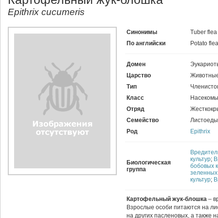
Epithrix cucumeris
Синонимы
Tuber flea
По английски
Potato fle
Домен
Эукариот
Царство
Животные
Тип
Членисто
Класс
Насекомы
Отряд
Жесткокр
Семейство
Листоеды
Род
Epithrix
Вредител
культур
;
В
Биологическая
бобовых к
группа
зеленных
культур
;
В
Картофельный жук-блошка
– в
Взрослые особи питаются на ли
на других пасленовых, а также 