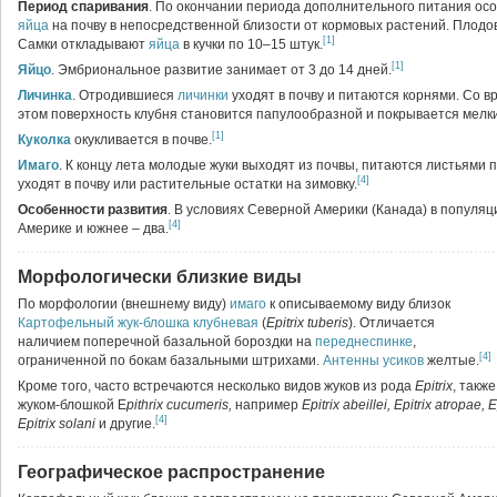
Период спаривания
. По окончании периода дополнительного питания осо
яйца
на почву в непосредственной близости от кормовых растений. Плодов
[1]
Самки откладывают
яйца
в кучки по 10–15 штук.
[1]
Яйцо
. Эмбриональное развитие занимает от 3 до 14 дней.
Личинка
. Отродившиеся
личинки
уходят в почву и питаются корнями. Со 
этом поверхность клубня становится папулообразной и покрывается мелк
[1]
Куколка
окукливается в почве.
Имаго
. К концу лета молодые жуки выходят из почвы, питаются листьями 
[4]
уходят в почву или растительные остатки на зимовку.
Особенности развития
. В условиях Северной Америки (Канада) в популя
[4]
Америке и южнее – два.
Морфологически близкие виды
По морфологии (внешнему виду)
имаго
к описываемому виду близок
Картофельный жук-блошка клубневая
(
Epitrix tuberis
). Отличается
наличием поперечной базальной бороздки на
переднеспинке
,
[4]
ограниченной по бокам базальными штрихами.
Антенны
усиков
желтые.
Кроме того, часто встречаются несколько видов жуков из рода
Epitrix
, такж
жуком-блошкой E
pithrix cucumeris,
например
Epitrix abeillei, Epitrix atropae, 
[4]
Epitrix solani
и другие.
Географическое распространение