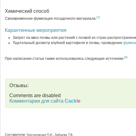
Химический способ
[2]
Своевременная фумигация посадочного материала.
Карантинные мероприятия
Запрет на ввоз почвы или растений с почвой из стран распространен
Тщательный досмотр клубней картофеля и почвы, проведение
фумига
[6]
При написании статьи также использовались следующие источники:
Отзывы:
Comments are disabled
Комментарии для сайта
Cackl
e
Составители:
Григоровская П.И., Зайцева Т.В.