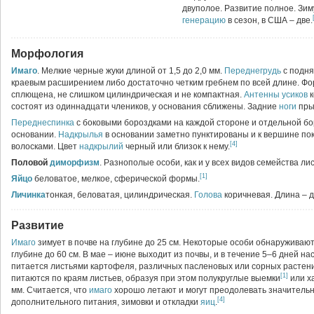
двуполое. Развитие полное. Зи
генерацию
в сезон, в США – две.
Морфология
Имаго
. Мелкие черные жуки длиной от 1,5 до 2,0 мм.
Переднегрудь
с подн
краевым расширением либо достаточно четким гребнем по всей длине. Фо
сплющена, не слишком цилиндрическая и не компактная.
Антенны
усиков
к
состоят из одиннадцати члеников, у основания сближены. Задние
ноги
пры
Переднеспинка
с боковыми бороздками на каждой стороне и отдельной бо
основании.
Надкрылья
в основании заметно пунктированы и к вершине по
[4]
волосками. Цвет
надкрылий
черный или близок к нему.
Половой
диморфизм
. Разнополые особи, как и у всех видов семейства л
[1]
Яйцо
беловатое, мелкое, сферической формы.
Личинка
тонкая, беловатая, цилиндрическая.
Голова
коричневая. Длина – д
Развитие
Имаго
зимует в почве на глубине до 25 см. Некоторые особи обнаруживают
глубине до 60 см. В мае – июне выходит из почвы, и в течение 5–6 дней на
питается листьями картофеля, различных пасленовых или сорных растен
[1]
питаются по краям листьев, образуя при этом полукруглые выемки
или х
мм. Считается, что
имаго
хорошо летают и могут преодолевать значительн
[4]
дополнительного питания, зимовки и откладки
яиц
.