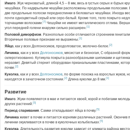
Имаго
. Жук черноватый, длиной 4,5 – 8 мм, весь в густых серых и бурых кр
чешуйках. По надкрыльям чешуйки расположены продольными полосами. 
две продольные полоски переднеспинки в беловатых чешуйках. Иногда вес
почти одноцветный серый или серо-белый. Кроме того, тело покрыто нед
[7]
торчащими волосками.
Чешуйки не имеют металлического отлива. Верш
[1]
угол передней голени кнаружи сильно расширен.
Половой диморфизм
. Разнополые особи отличаются строением генитали
[1]
Вторичные половые признаки не выражены.
[2]
Яйцо
, как у всех Долгоносиков, продолговатое, молочно-белое.
Личинка
, как и у всех
Долгоносиков
, мясистая и безногая, С-образной фор
склеротизованно. Кутикула покрыта разнообразными шипиками и щетинка
неразвит. Девятый стернит оборудован прианальными пластинками, котор
[2]
почве.
Куколка
, как и у всех
Долгоносиков
, по форме похожа на взрослых жуков, 
[2]
[1]
находятся в зачаточном состоянии.
Длина куколки до 8 мм.
Развитие
Имаго
. Жуки появляются в мае и питаются хвоей, корой и побегами молод
[5]
других растений.
[5]
Период спаривания
. Самки откладывают яйца в почву.
Личинка
живет в почве и питается корнями различных растений. Окончив 
[5]
личинки окукливаются в почве в куколочных колыбельках.
Куколка
. Длительность развития куколки зависит от климата района мест