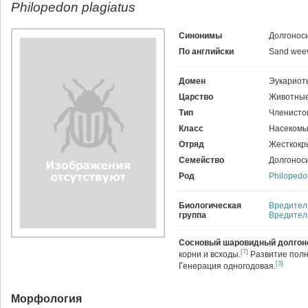
Philopedon plagiatus
Синонимы
Долгонос
По английски
Sand weev
Домен
Эукариот
Царство
Животные
Тип
Членисто
Класс
Насекомы
Отряд
Жесткокр
Семейство
Долгоноси
Род
Philopedo
Биологическая
Вредител
группа
Вредител
Сосновый
шаровидный долгон
[7]
корни и всходы.
Развитие полн
[3]
Генерация одногодовая.
Морфология