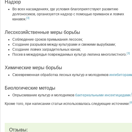
Надзор
Во всех насаждениях, где условия благоприятствуют развитию
долгоносиков, организуется надзор с помощью приманок и ловчих
[3]
канавок.
Лесохозяйственные меры борьбы
Соблюдение сроков примыкания лесосек;
Создание разрывов между культурами и свежими вырубками;
Создание ловчих заградительных канав;
[3]
Посев в междурядья повреждаемых культур люпина многолистного.
Химические меры борьбы
Своевременная обработка лесных культур и молодняков
ингибиторами
Биологические методы
Опрыскивание культур и молодняков
бактериальными инсектицидами
.
[6
Кроме того, при написании статьи использовалась следующие источники:
Отзывы: