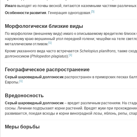
Имаго
выходят из почвы весной, питаются наземными частями различных
[5]
Особенности развития
. Генерация одногодовая.
Морфологически близкие виды
По морфологии (внешнему виду) имаго к описываемому вредителю близок
наружному краю вершинный угол передней голени; чешуйки на теле светл
[1]
металлическим отливом.
Кроме указанного вида часто встречается
Schelopius
planifrons
,
также сход
[1]
долгоносиком (
Philopedon plagiatus
).
Географическое распространение
Серый шаровидный долгоносик
распространен в приморских песках балт
[1]
Европы.
Вредоносность
Серый шаровидный долгоносик
– вредит различным растениям. На стади
сосны. Личинки подгрызают корни растений. Вредят жуки при прохождени
развивается, поедая всходы и корни виноградной лозы, яблонь, репы, спар
Меры борьбы