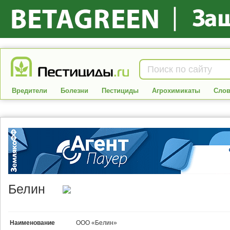
Вредители
Болезни
Пестициды
Агрохимикаты
Слов
Белин
Наименование
ООО «Белин»