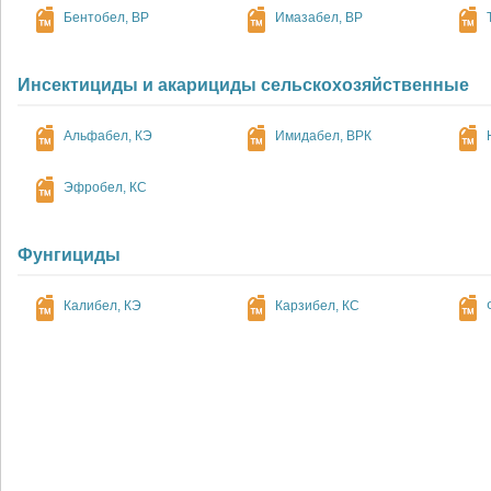
Бентобел, ВР
Имазабел, ВР
Инсектициды и акарициды сельскохозяйственные
Альфабел, КЭ
Имидабел, ВРК
Эфробел, КС
Фунгициды
Калибел, КЭ
Карзибел, КС