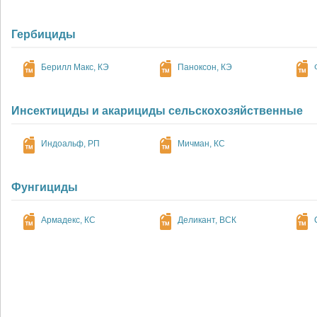
Гербициды
Берилл Макс, КЭ
Паноксон, КЭ
Инсектициды и акарициды сельскохозяйственные
Индоальф, РП
Мичман, КС
Фунгициды
Армадекс, КС
Деликант, ВСК