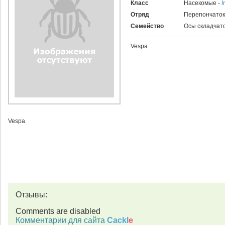
Класс
Насекомые -
I
Отряд
Перепончато
Семейство
Осы складчат
Vespa
Vespa
Отзывы:
Comments are disabled
Комментарии для сайта
Cackl
e