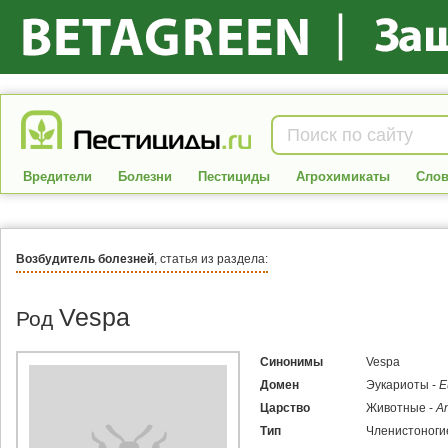
Вредители
Болезни
Пестициды
Агрохимикаты
Слов
Возбудитель болезней
, статья из раздела:
Vespa
Род
Синонимы
Vespa
Домен
Эукариоты -
E
Царство
Животные -
An
Тип
Членистоноги