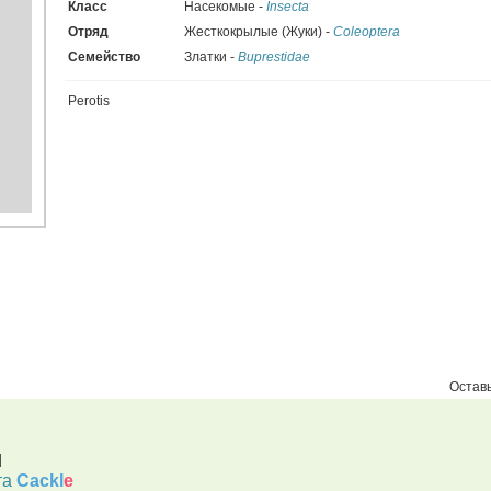
Класс
Насекомые -
Insecta
Отряд
Жесткокрылые (Жуки) -
Coleoptera
Семейство
Златки -
Buprestidae
Perotis
Оставь
d
та
Cackl
e