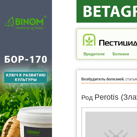
Вредители
Болезни
Возбудитель болезней
, стать
Perotis (Зл
Род