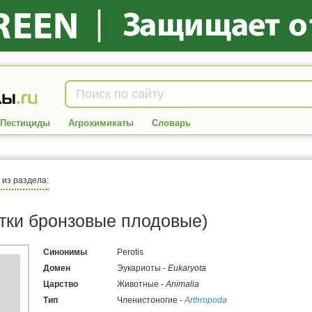
Пестициды
Агрохимикаты
Словарь
я из раздела:
атки бронзовые плодовые)
Синонимы
Perotis
Домен
Эукариоты -
Eukaryota
Царство
Животные -
Animalia
Тип
Членистоногие -
Arthropoda