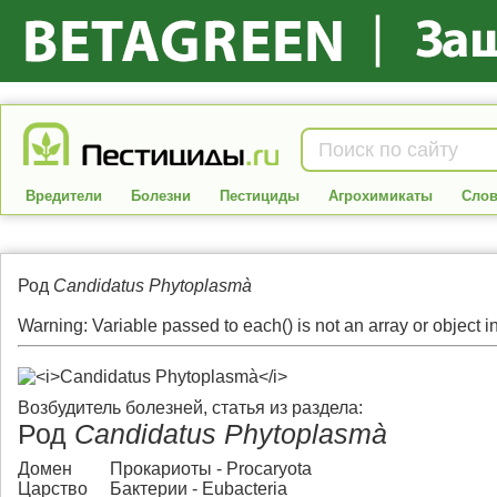
Вредители
Болезни
Пестициды
Агрохимикаты
Слов
Род
Candidatus Phytoplasmà
Warning: Variable passed to each() is not an array or object in
Возбудитель болезней
, статья из раздела:
Род
Candidatus Phytoplasmà
Домен
Прокариоты -
Procaryota
Царство
Бактерии -
Eubacteria