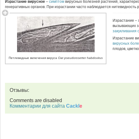
Израстание вирусное
–
симптом
вирусных болезней растений, характер
генеративных органов. При израстании часто наблюдается нитевидность р
Израстание –
вызывающих за
закукливания 
Израстание ви
вирусных боле
плодов, цветко
Петлевидные включения вируса
Oat pseudorosetter habdovirus
Отзывы:
Comments are disabled
Комментарии для сайта
Cackl
e