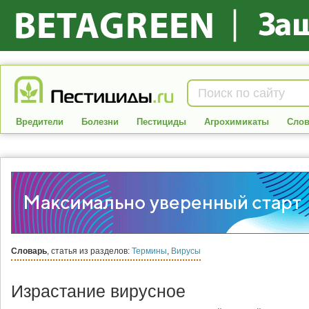
Вредители
Болезни
Пестициды
Агрохимикаты
Слов
Словарь
, статья из разделов:
Термины
,
Вирусы
Израстание вирусное