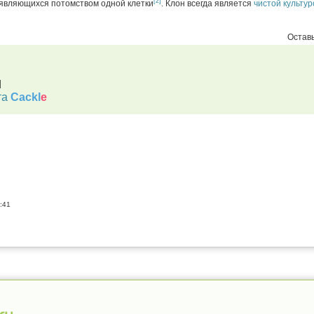
[2]
 являющихся потомством одной клетки
.
Клон всегда является
чистой культур
Оставь
d
та
Cackl
e
:41