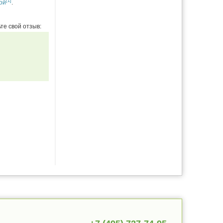
[1]
ой
.
те свой отзыв: