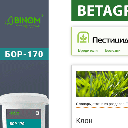
Вредители
Болезни
Словарь
, статья из разделов:
Клон