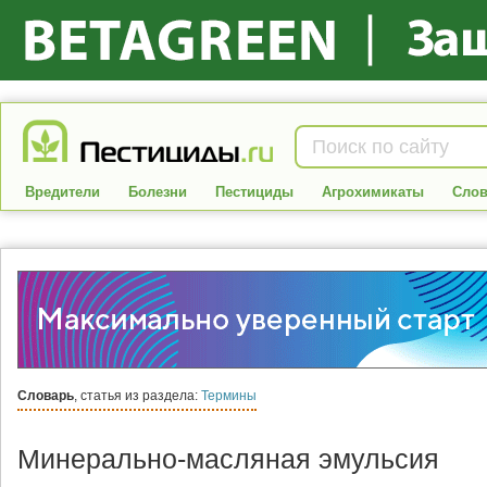
Вредители
Болезни
Пестициды
Агрохимикаты
Слов
Словарь
, статья из раздела:
Термины
Минерально-масляная эмульсия