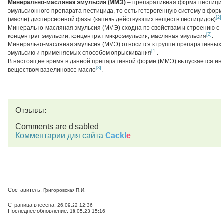
Минерально-масляная эмульсия (ММЭ)
– препаративная форма пестици
эмульсионного препарата пестицида, то есть гетерогенную систему в фо
[2]
(масле) дисперсионной фазы (капель действующих веществ пестицидов)
Минерально-масляная эмульсия (ММЭ) сходна по свойствам и строению 
[2]
концентрат эмульсии, концентрат микроэмульсии, масляная эмульсия
.
Минерально-масляная эмульсия (ММЭ) относится к группе препаративных
[1]
эмульсию и применяемых способом опрыскивания
.
В настоящее время в данной препаративной форме (ММЭ) выпускается и
[3]
веществом вазелиновое масло
.
Отзывы:
Comments are disabled
Комментарии для сайта
Cackl
e
Составитель:
Григоровская П.И.
Страница внесена:
26.09.22 12:36
Последнее обновление:
18.05.23 15:16