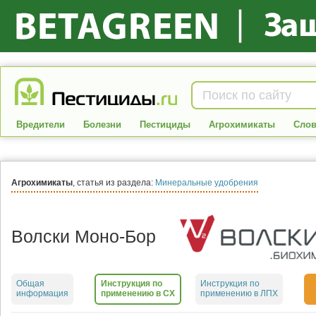
Вредители
Болезни
Пестициды
Агрохимикаты
Слов
Агрохимикаты
, статья из раздела:
Минеральные удобрения
Волски Моно-Бор
Общая
Инструкция по
Инструкция по
информация
применению в СХ
применению в ЛПХ