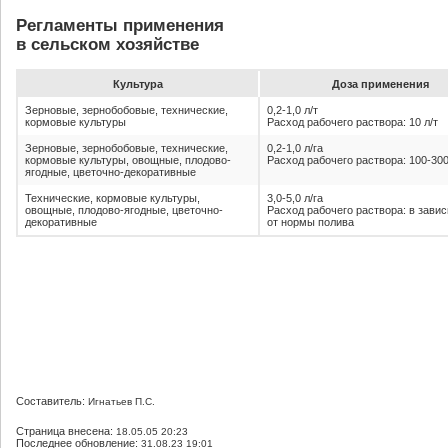
Регламенты применения
в сельском хозяйстве
Культура
До­за при­ме­не­ния
Зерновые, зернобобовые, технические,
0,2-1,0 л/т
кормовые культуры
Расход рабочего раствора: 10 л/т
Зерновые, зернобобовые, технические,
0,2-1,0 л/га
кормовые культуры, овощные, плодово-
Расход рабочего раствора: 100-300
ягодные, цветочно-декоративные
Технические, кормовые культуры,
3,0-5,0 л/га
овощные, плодово-ягодные, цветочно-
Расход рабочего раствора: в зави
декоративные
от нормы полива
Составитель:
Игнатьев П.С.
Страница внесена:
18.05.05 20:23
Последнее обновление:
31.08.23 19:01