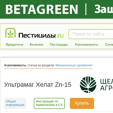
Вредители
Болезни
Пестициды
Агрохимикаты
Слов
Агрохимикаты
, статья из раздела:
Минеральные удобрения
Ультрамаг Хелат Zn-15
Общая
Инструкция по
Купить
информация
применению в СХ