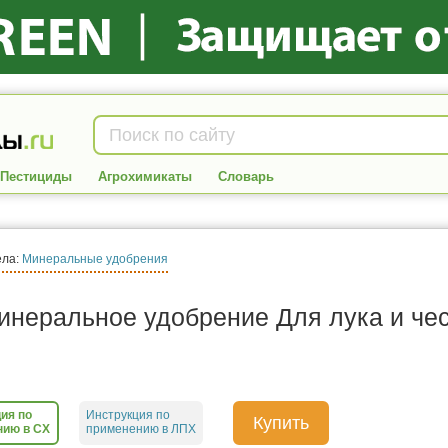
Пестициды
Агрохимикаты
Словарь
ела:
Минеральные удобрения
инеральное удобрение Для лука и че
ия по
Инструкция по
Купить
нию в СХ
применению в ЛПХ