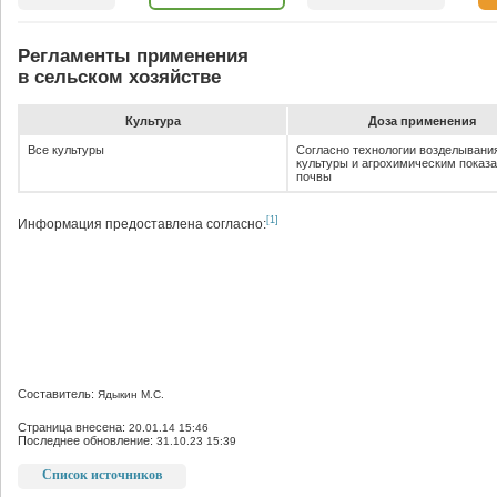
Регламенты применения
в сельском хозяйстве
Культура
До­за при­ме­не­ния
Все культуры
Согласно технологии возделывани
культуры и агрохимическим показ
почвы
[1]
Информация предоставлена согласно:
Составитель:
Ядыкин М.С.
Страница внесена:
20.01.14 15:46
Последнее обновление:
31.10.23 15:39
Список источников