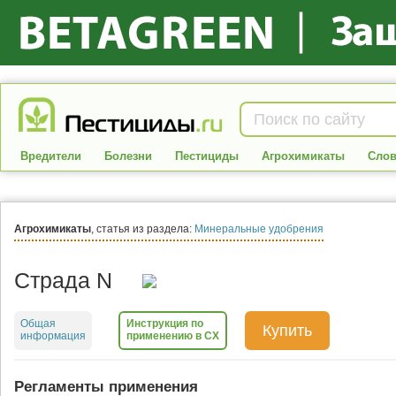
Вредители
Болезни
Пестициды
Агрохимикаты
Слов
Агрохимикаты
, статья из раздела:
Минеральные удобрения
Страда N
Общая
Инструкция по
Купить
информация
применению в СХ
Регламенты применения