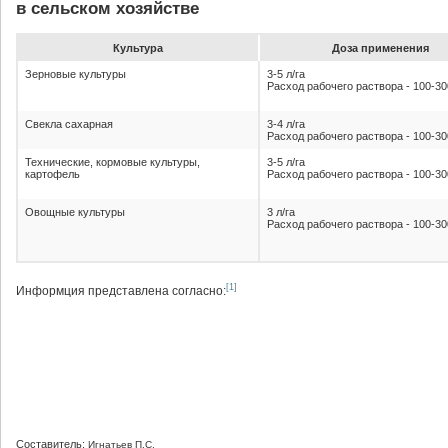
в сельском хозяйстве
Культура
До­за при­ме­не­ния
Зерновые культуры
3-5 л/га
Расход рабочего раствора - 100-30
Свекла сахарная
3-4 л/га
Расход рабочего раствора - 100-30
Технические, кормовые культуры,
3-5 л/га
картофель
Расход рабочего раствора - 100-30
Овощные культуры
3 л/га
Расход рабочего раствора - 100-30
[1]
Информция представлена согласно:
Составитель:
Игнатьев П.С.