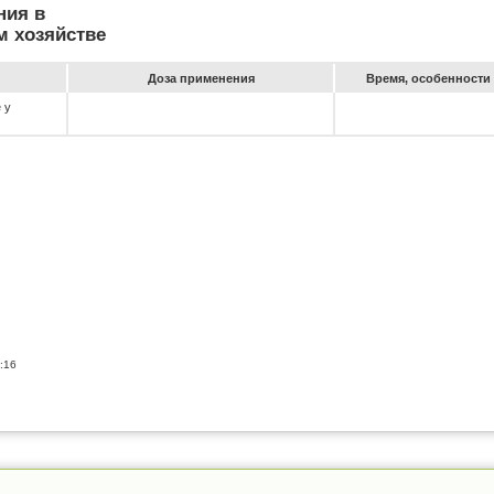
ния в
м хозяйстве
До­за при­ме­не­ния
Вре­мя, особен­ности 
 у
:16