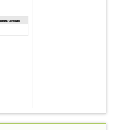
при­ме­не­ния