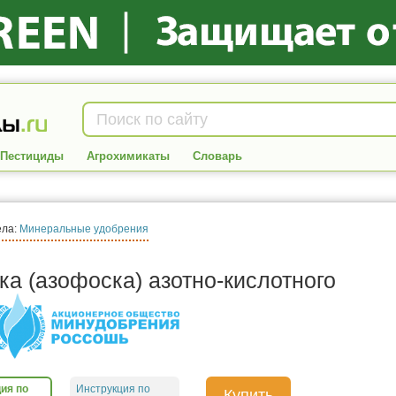
Пестициды
Агрохимикаты
Словарь
ела:
Минеральные удобрения
а (азофоска) азотно-кислотного
ия по
Инструкция по
Купить