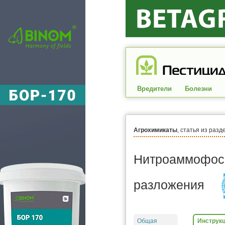
Вредители
Болезни
Агрохимикаты
, статья из разд
Нитроаммофоск
разложения
Общая
Инструкц