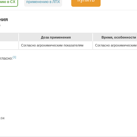
нию в СХ
применению в ЛПХ
ния
е
До­за при­ме­не­ния
Вре­мя, особен­ности 
Согласно агрохимическим показателям
Согласно агрохимическим
[1]
гласно:
:04