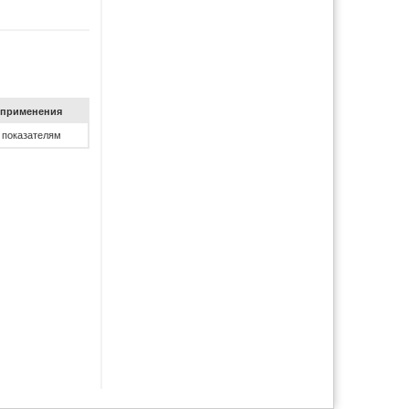
при­ме­не­ния
 показателям