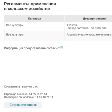
Регламенты применения
в сельском хозяйстве
Культура
До­за при­ме­не­ния
Все культуры
1-2 кг/га
Расход раствора - 50-1000 л/га
Все культуры
Агрохимические показатели почвы
[1]
Информация предоставлена согласно:
Составитель:
Величко С.Н.
Страница внесена:
14.05.18 20:14
Последнее обновление:
14.05.18 20:14
Список источников