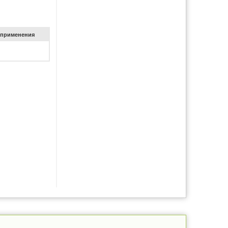
при­ме­не­ния