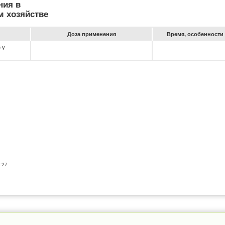
ния в
м хозяйстве
До­за при­ме­не­ния
Вре­мя, особен­ности 
 у
:27