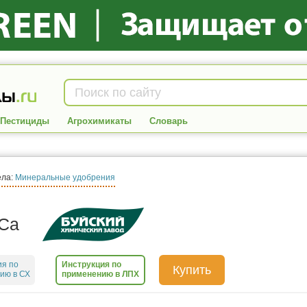
Пестициды
Агрохимикаты
Словарь
ела:
Минеральные удобрения
Са
ия по
Инструкция по
Купить
ию в СХ
применению в ЛПХ