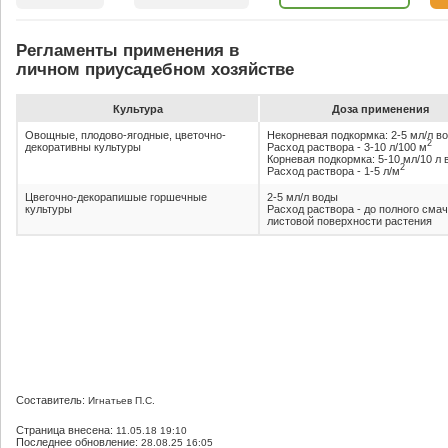
Регламенты применения в
личном приусадебном хозяйстве
Культура
До­за при­ме­не­ния
Овощные, плодово-ягодные, цветочно-
Некорневая подкормка: 2-5 мл/л в
2
декоративны культуры
Расход раствора - 3-10 л/100 м
Корневая подкормка: 5-10 мл/10 л
2
Расход раствора - 1-5 л/м
Цвегочно-декорапишые горшечные
2-5 мл/л воды
культуры
Расход раствора - до полного сма
листовой поверхности растения
Составитель:
Игнатьев П.С.
Страница внесена:
11.05.18 19:10
Последнее обновление:
28.08.25 16:05