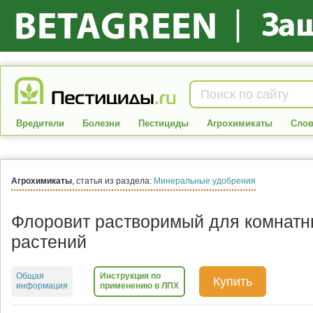
Вредители
Болезни
Пестициды
Агрохимикаты
Слов
Агрохимикаты
, статья из раздела:
Минеральные удобрения
Флоровит растворимый для комнатн
растений
Общая
Инструкция по
Купить
информация
применению в ЛПХ