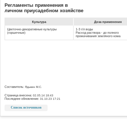
Регламенты применения в
личном приусадебном хозяйстве
Культура
До­за при­ме­не­ния
Цветочно-декоративные культуры
1-3 г/л воды
(горшечные)
Расход раствора - до полного
промачивания земляного кома
Составитель:
Ядыкин М.С.
Страница внесена:
02.05.14 18:43
Последнее обновление:
31.10.23 17:21
Список источников