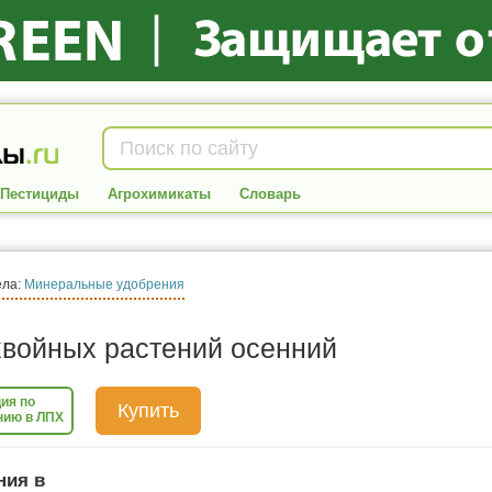
Пестициды
Агрохимикаты
Словарь
ела:
Минеральные удобрения
хвойных растений осенний
ия по
Купить
нию в ЛПХ
ния в