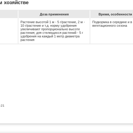
м хозяйстве
До­за при­ме­не­ния
Вре­мя, особен­ности 
Растение высотой 1 м - 5 г/растение, 2 м -
Подкормка в середине и в
10 г/растение и т.д. норму удобрения
вегетационного сезона
увеличивают пропорционально высоте
растения; для стелющихся растений - 5 г
удобрения на каждый 1 метр диаметра
растения
:21