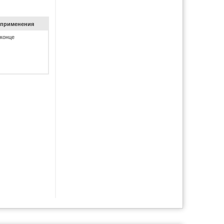
при­ме­не­ния
 конце