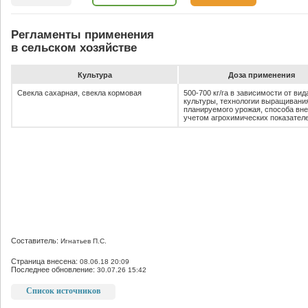
Регламенты применения
в сельском хозяйстве
Культура
До­за при­ме­не­ния
Свекла сахарная, свекла кормовая
500-700 кг/га в зависимости от вид
культуры, технологии выращивани
планируемого урожая, способа вне
учетом агрохимических показател
Составитель:
Игнатьев П.С.
Страница внесена:
08.06.18 20:09
Последнее обновление:
30.07.26 15:42
Список источников