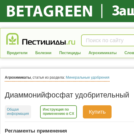
Вредители
Болезни
Пестициды
Агрохимикаты
Слов
Агрохимикаты
, статья из раздела:
Минеральные удобрения
Диаммонийфосфат удобрительный
Общая
Инструкция по
Купить
информация
применению в СХ
Регламенты применения