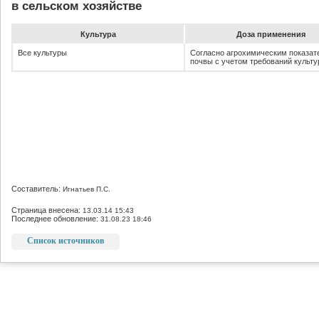
в сельском хозяйстве
Культура
До­за при­ме­не­ния
Все культуры
Согласно агрохимическим показат
почвы с учетом требований культ
Составитель:
Игнатьев П.С.
Страница внесена:
13.03.14 15:43
Последнее обновление:
31.08.23 18:46
Список источников