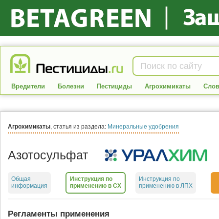
Вредители
Болезни
Пестициды
Агрохимикаты
Слов
Агрохимикаты
, статья из раздела:
Минеральные удобрения
Азотосульфат
Общая
Инструкция по
Инструкция по
информация
применению в СХ
применению в ЛПХ
Регламенты применения