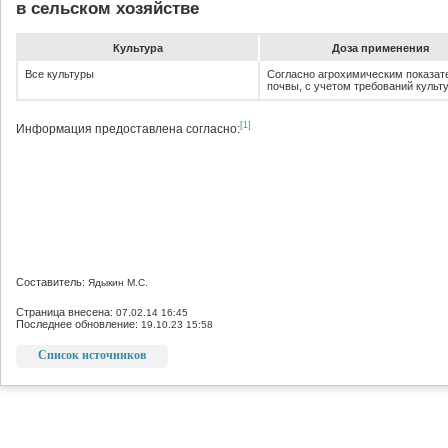
в сельском хозяйстве
Культура
До­за при­ме­не­ния
Все культуры
Согласно агрохимическим показат
почвы, с учетом требований культ
[1]
Информация предоставлена согласно:
Составитель:
Ядыкин М.С.
Страница внесена:
07.02.14 16:45
Последнее обновление:
19.10.23 15:58
Список источников