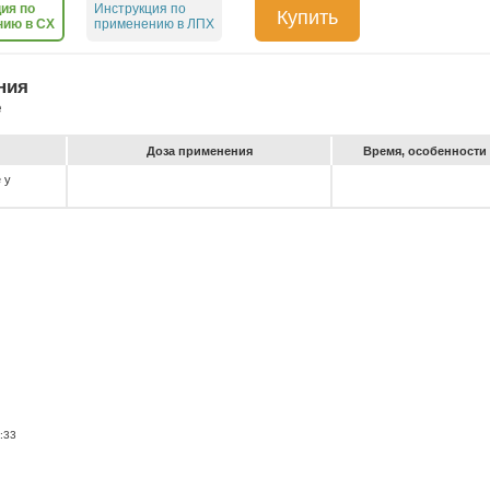
ия по
Инструкция по
Купить
нию в СХ
применению в ЛПХ
ния
е
До­за при­ме­не­ния
Вре­мя, особен­ности 
 у
:33