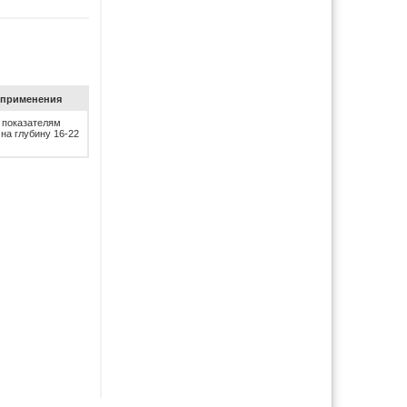
при­ме­не­ния
 показателям
 на глубину 16-22