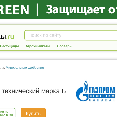
Пестициды
Агрохимикаты
Словарь
ела:
Минеральные удобрения
 технический марка Б
ия по
Купить
нию в СХ