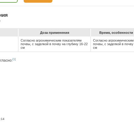
ния
е
До­за при­ме­не­ния
Вре­мя, особен­ности 
Согласно агрохимическим показателям
Согласно агрохимическим
почвы, с заделкой в почву на глубину 16-22
почвы, с заделкой в почву
см
см
[1]
гласно:
:14