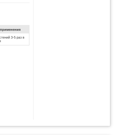
при­ме­не­ния
тений 3-5 раз в
и