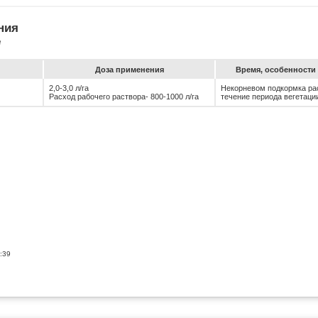
ния
е
До­за при­ме­не­ния
Вре­мя, особен­ности 
2,0-3,0 л/га
Некорневом подкормка рас
Расход рабочего раствора- 800-1000 л/га
течение периода вегетаци
:39