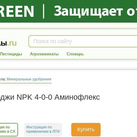
Пестициды
Агрохимикаты
Словарь
ела:
Минеральные удобрения
джи NPK 4-0-0 Аминофлекс
ия по
Инструкция по
Купить
нию в СХ
применению в ЛПХ