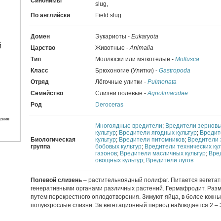
Синонимы
slug
,
По английски
Field slug
Домен
Эукариоты -
Eukaryota
Царство
Животные -
Animalia
Тип
Моллюски или мягкотелые -
Mollusca
Класс
Брюхоногие (Улитки) -
Gastropoda
Отряд
Лёгочные улитки -
Pulmonata
Семейство
Слизни полевые -
Agriolimacidae
Род
Deroceras
ения
Многоядные вредители
;
Вредители зерновы
культур
;
Вредители ягодных культур
;
Вредит
Биологическая
культур
;
Вредители питомников
;
Вредители 
группа
бобовых культур
;
Вредители технических ку
газонов
;
Вредители масличных культур
;
Вре
овощных культур
;
Вредители лугов
Полевой слизень
– растительноядный полифаг. Питается вегета
генеративными органами различных растений. Гермафродит. Раз
путем перекрестного оплодотворения. Зимуют яйца, в более южны
полувзрослые слизни. За вегетационный период наблюдается 2 – 