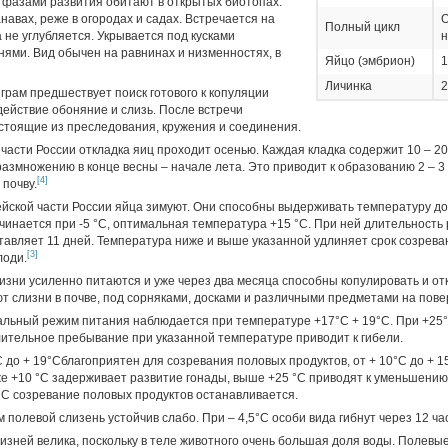
 фазами развития обитают в открытых биотопах:
навах, реже в огородах и садах. Встречается на
О
Полный цикл
 не углубляется. Укрывается под кусками
н
нями. Вид обычен на равнинах и низменностях, в
Яйцо (эмбрион)
1
Личинка
2
грам предшествует поиск готового к копуляции
действие обоняние и слизь. После встречи
стоящие из преследования, кружения и соединения.
части России откладка яиц проходит осенью. Каждая кладка содержит 10 – 20
размножению в конце весны – начале лета. Это приводит к образованию 2 – 3
[4]
почву.
ейской части России яйца зимуют. Они способны выдерживать температуру до
ачинается при -5 °C, оптимальная температура +15 °C. При ней длительность
тавляет 11 дней. Температура ниже и выше указанной удлиняет срок созрева
[3]
лоди.
изни усиленно питаются и уже через два месяца способны копулировать и от
 слизни в почве, под сорняками, досками и различными предметами на пове
альный режим питания наблюдается при температуре +17°C + 19°C. При +25
лительное пребывание при указанной температуре приводит к гибели.
до + 19°Cблагоприятен для созревания половых продуктов, от + 10°C до + 1
же +10 °C задерживает развитие гонады, выше +25 °C приводят к уменьшению
°C созревание половых продуктов останавливается.
полевой слизень устойчив слабо. При – 4,5°C особи вида гибнут через 12 ча
лизней велика, поскольку в теле животного очень большая доля воды. Полевы