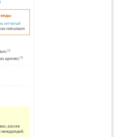
]
 виды
нь сетчатый
ras reticulatum
[3]
atum
.
[3]
as agreste
).
]
вах, рассев
ы междурядий,