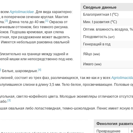
Сводные данные
 всем
Agriolimacidae
. Для вида характерно:
о
Благоприятная t (
C)
, в поперечном сечении круглая. Мантия
[3]
[1]
о
ла.
Длина тела до 40 мм.
Окраска от
Мин. t развития (
C)
ричневым оттенком, без темного рисунка.
Оптим. влажность воздуха, %
боков. Подошва кремовая, края слегка
Плодовитость
етная, при раздражении может выделять
(шт)
. Имеется небольшая раковина овальной
Генераций в год
близительно на границе между задней и
Яйцо
(мм)
лепой кишки или непосредственно под нею.
Имаго
(мм)
3]
[4]
Белые, шаровидные.
х слизней, состоит из трех фаз, различающихся, так же как и у всех
Agriolimacid
вылупившиеся слизни в длину 3,5 мм. Тело белое, просвечивающее. Половые 
еугольная, светло-кофейного цвета. Молодые экземпляры отличаются отсутс
[3]
або.
ьшая овальная либо лопастевидная, темно-шоколадная. Пенис имеет ясную 
Фенология развит
Превращение