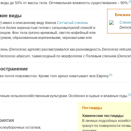
[3
воды до 50% от массы тела. Оптимальная влажность существования – 90%.
Близкие
кие виды
Слизе
) имаго к описанному виду близок
Сетчатый слизень
Deroce
ется более коренастым телом с сильновыпуклой спиной и
онцом. Фон тела грязно-кремовый, светло-кофейный или
исунком, образованным коричневыми, черноватыми или
зень (
Deroceras agreste
) рассматривался как разновидность
Deroceras
reticul
Deroceras
altaicum
, такжесходный по морфологии с Полевым слизнем (
Derocer
ространение
[1]
н почти повсеместно. Кроме того ареал охватывает всю Европу.
[1
ичным сельскохозяйственным культурам. Особенно в сырые и влажные годы.
Пестициды
Химические пестициды
риятия
В личных подсобных хозяйст
гранул по поверхности почв
ослеуборочных остатков;
дорожек: