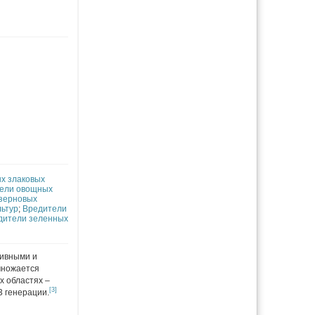
х злаковых
ели овощных
зерновых
льтур
;
Вредители
дители зеленных
тивными и
множается
х областях –
[3]
3 генерации.