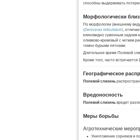
способны выдерживать потерю 
Морфологически близ
По морфологии (внешнему виду
(
Deroceras
reticulatum
)
, отлича
клиновидно суженным задним к
оливково-кремовый с четким р
темно-бурыми пятнами.
Длительное время Полевой сли
Кроме того, часто встречается
Географическое расп
Полевой слизень
распростране
Вредоносность
Полевой слизень
вредит разл
Меры борьбы
Агротехнические мероп
Уничтожение сорняков и п