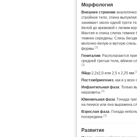
Морфология
Внешнее строение
аналогично
стройное тело, спина выпуклая
занимает около одной трети те
белой до кремовой с легким ко
Мантия и спина слегка темнее 
темнее середины. Слизь бесцв
молочно-белую и мутную слизь
[3]
формы.
Гениталии
. Располагаются при
средней третью тела, вблизи с
[3]
[
Яйцо
2,2х2,0 или 2,5 х 2,25 мм.
Постэмбриогенез
, как и у все
Инфантильная фаза
. Только 
[3]
неразвиты.
Ювенильная фаза
. Гонада тр
на пенисе или она выражена сл
Взрослая фаза
. Гонада небол
[3]
посередине.
Развитие