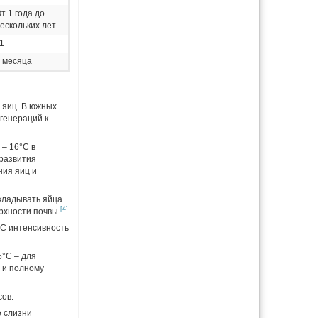
т 1 года до
ескольких лет
1
 месяца
 яиц. В южных
 генераций к
 – 16°C в
 развития
ния яиц и
кладывать яйца.
[4]
рхности почвы.
°C интенсивность
5°C – для
 и полному
сов.
е слизни