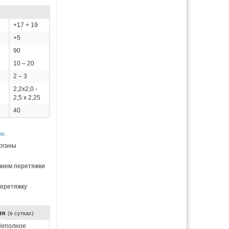
+17 + 19
+5
90
10 – 20
2 – 3
2,2х2,0 -
2,5 х 2,25
40
ae
.
органы
твием перетяжки
перетяжку
ия
(в сутках)
Неполное