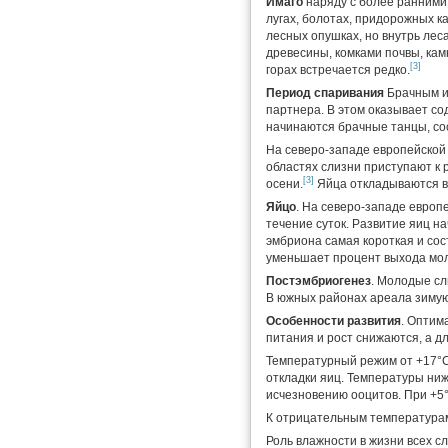
Имаго
наряду с более ранними
лугах, болотах, придорожных ка
лесных опушках, но внутрь леса
древесины, комками почвы, кам
[3]
горах встречается редко.
Период спаривания
Брачным и
партнера. В этом оказывает со
начинаются брачные танцы, со
На северо-западе европейской 
областях слизни приступают к 
[3]
осени.
Яйца откладываются в 
Яйцо
. На северо-западе европ
течение суток. Развитие яиц н
эмбриона самая короткая и сос
уменьшает процент выхода мо
Постэмбриогенез
. Молодые сл
В южных районах ареала зимуют
Особенности развития
. Оптим
питания и рост снижаются, а д
Температурный режим от +17°C 
откладки яиц. Температуры ни
исчезновению ооцитов. При +5
К отрицательным температурам 
Роль влажности в жизни всех с