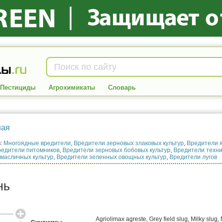
Пестициды
Агрохимикаты
Словарь
в:
Многоядные вредители
,
Вредители зерновых злаковых культур
,
Вредители я
редители питомников
,
Вредители зерновых бобовых культур
,
Вредители техни
масличных культур
,
Вредители зеленных овощных культур
,
Вредители лугов
нь
Agriolimax agreste
,
Grey field slug
,
Milky slug
,