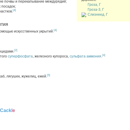
ие почвы и перекапывание междурядий;
Гроза, Г
 посадок;
Гроза-3, Г
[4]
астков.
Слизнеед, Г
ятия
[4]
омощью искусственных укрытий.
[2]
оцидами.
[4]
отого
суперфосфата
, железного купороса,
сульфата аммония
.
[5]
аб, лягушек, жужелиц, ежей.
Cackl
e