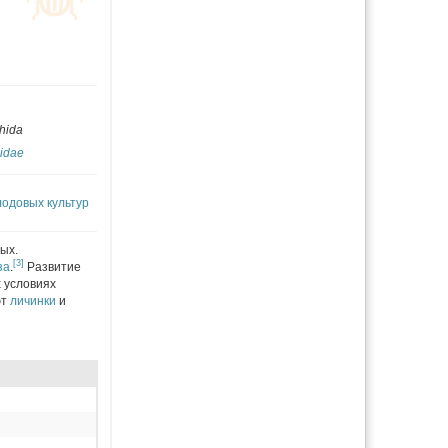
hida
idae
одовых культур
ых.
[3]
за
.
Развитие
 условиях
ют
личинки
и