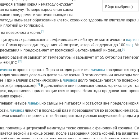
ющуюся в ткани корня нематоду окружает
Яйцо (эмбрион)
ая на капсулу. По мере взросления самка
рывает эпидермис и частично выходит на
матоды вызывает образование клеток, схожих со здоровыми клетками корня, 
и плотной цитоплазмой.
[3]
 на поверхности корня.
ы цитрусовых размножаются амфимиксисом либо путем митотического
партен
ют. Самка производит студенистый матрикс, который содержит до 100
яиц
. М
[3]
ресыхания и предохраняет от возможной бактериальной инфекции.
ьного развития зависит от температуры и варьирует от 55 суток при темпера
[2]
ри +34,6°C.
ичинка
второго возраста. Первая стадия развития
личинки
завершается внут
тадия занимает довольно длительное время. В этом состоянии нематоды мог
лее. При наличии растения-хозяина
личинки
долго передвигаются по поверхно
[2]
еток (эпидермисом).
В дальнейшем они проникают сквозь кортикальную тка
ию, видоизменяя прилегающие клетки корня. Нематоды предпочитают прони
вания корней.
рпевают четыре
линьки
, но самцы не питаются и остаются вне пределов корня
лости,
личинки
линяют в последний раз и превращаются во взрослых нематод
Самки способны переживать неблагоприятные условия окружающей среды и 
ика популяции цитрусовой нематоды тесно связана с фенологией хозяина. С
ается весной и в конце осени, после завершения роста корней. На развити
кий состав почвы, ее структура, влажность, температурный режим, содержан