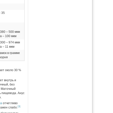
– 35
380 – 500 мкм
а – 100 мкм
300 – 974 мкм
а – 11 мкм
амок в грамме
корня
ает около 30 %
ет внутрь и
очный, без
. Маточный
ь пищевода. Анус
.
ла
отчетливо
[3]
ражен слабо.