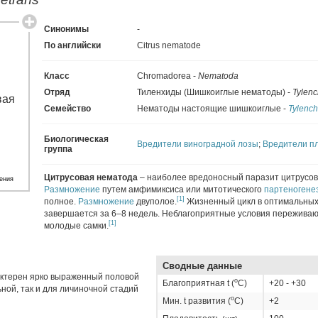
Синонимы
-
По английски
Citrus nematode
Класс
Chromadorea -
Nematoda
Отряд
Тиленхиды (Шишкоиглые нематоды) -
Tylenc
Семейство
Нематоды настоящие шишкоиглые -
Tylench
Биологическая
Вредители виноградной лозы
;
Вредители пл
группа
Цитрусовая нематода
– наиболее вредоносный паразит цитрусов
ения
Размножение
путем амфимиксиса или митотического
партеногене
[1]
полное.
Размножение
двуполое.
Жизненный цикл в оптимальных
завершается за 6–8 недель. Неблагоприятные условия пережива
[1]
молодые самки.
Сводные данные
актерен ярко выраженный половой
о
Благоприятная t (
C)
+20 - +30
ьной, так и для личиночной стадий
о
Мин. t развития (
C)
+2