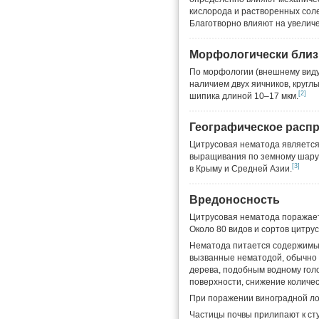
кислорода и растворенных сол
Благотворно влияют на увеличе
Морфологически близ
По морфологии (внешнему вид
наличием двух яичников, круг
[2]
шипика длиной 10–17 мкм.
Географическое расп
Цитрусовая нематода является
выращивания по земному шару. 
[3]
в Крыму и Средней Азии.
Вредоносность
Цитрусовая нематода поражает 
Около 80 видов и сортов цитру
Нематода питается содержимым 
вызванные нематодой, обычно
дерева, подобным водному гол
поверхности, снижение количес
При поражении виноградной ло
Частицы почвы прилипают к ст