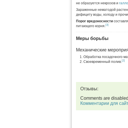
не образуется некрозов и
галл
Зараженные нематодой растени
дефициту воды, холоду и прочи
Порог вредоносности
составл
[3]
питающего корня.
Меры борьбы
Механические меропри
Обработка посадочного мат
[2]
Своевременный полив.
Отзывы:
Comments are disable
Комментарии для сай