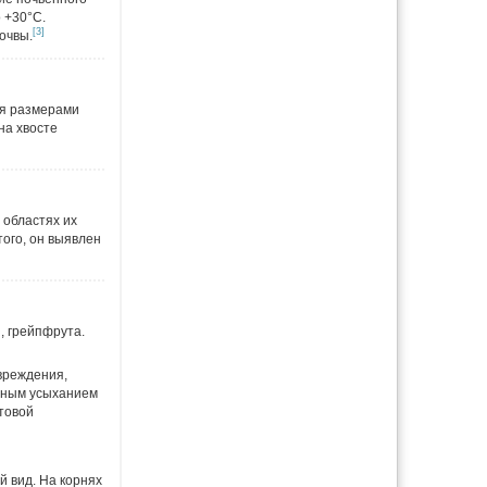
 +30°C.
[3]
очвы.
ся размерами
на хвосте
 областях их
того, он выявлен
, грейпфрута.
овреждения,
нным усыханием
товой
 вид. На корнях