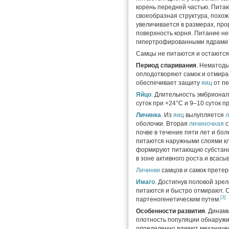
корень передней частью. Пита
своеобразная структура, похож
увеличивается в размерах, про
поверхность корня. Питание не
гипертрофированными ядрами 
Самцы не питаются и остаются
Период спаривания
. Нематод
оплодотворяют самок и отмира
обеспечивает защиту
яиц
от пе
Яйцо
. Длительность эмбрионал
суток при +24°C и 9–10 суток п
Личинка
. Из
яиц
вылупляется
л
оболочки. Вторая
личиночная
с
почве в течение пяти лет и бо
питаются наружными слоями кл
формируют питающую субстанц
в зоне активного роста и всасы
Личинки
самцов и самок прете
Имаго
. Достигнув половой зре
питаются и быстро отмирают. 
[3]
партеногенетическим путем.
Особенности развития
. Динам
плотность популяции обнаружив
определенно влияют механичес