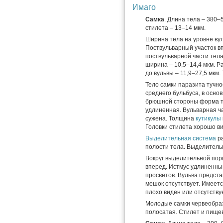
Имаго
Самка
. Длина тела – 380–
стилета – 13–14 мкм.
Ширина тела на уровне вул
Поствульварный участок вп
поствульварной части тела
ширина – 10,5–14,4 мкм. 
до вульвы – 11,9–27,5 мкм
Тело самки паразита тучно
среднего бульбуса, в осно
брюшной стороны форма т
удлиненная. Вульварная ча
сужена. Толщина
кутикулы
Головки стилета хорошо в
Выделительная система
ра
полости тела. Выделитель
Вокруг выделительной пор
вперед. Истмус удлиненны
просветов. Вульва предст
мешок отсутствует. Имеетс
плохо виден или отсутству
Молодые самки червеобраз
полосатая. Стилет и пищев