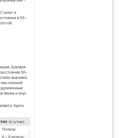
Губернакулум –
 Стилет и
сстоянии в 53–
ростой,
вании. Боковое
 расстоянии 50–
 слабо выражен,
тока спинной
с удлиненным
я кишка и анус
азвита, бурса
ития
(в сутках)
Полное
6 – 8 недель