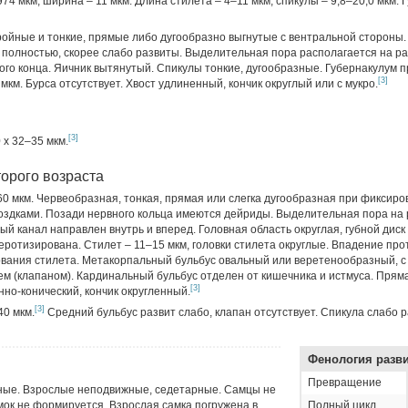
974 мкм, ширина – 11 мкм. Длина стилета – 4–11 мкм, спикулы – 9,8–20,0 мкм. 
ойные и тонкие, прямые либо дугообразно выгнутые с вентральной стороны.
полностью, скорее слабо развиты. Выделительная пора располагается на ра
ого конца. Яичник вытянутый. Спикулы тонкие, дугообразные. Губернакулум п
[3]
мкм. Бурса отсутствует. Хвост удлиненный, кончик округлый или с мукро.
[3]
 х 32–35 мкм.
орого возраста
60 мкм. Червеобразная, тонкая, прямая или слегка дугообразная при фиксиро
роздками. Позади нервного кольца имеются дейриды. Выделительная пора на
й канал направлен внутрь и вперед. Головная область округлая, губной диск
ротизирована. Стилет – 11–15 мкм, головки стилета округлые. Впадение про
ования стилета. Метакорпальный бульбус овальный или веретенообразный, 
 (клапаном). Кардинальный бульбус отделен от кишечника и истмуса. Пряма
[3]
но-конический, кончик округленный.
[3]
40 мкм.
Средний бульбус развит слабо, клапан отсутствует. Спикула слабо р
Фенология разв
Превращение
ные. Взрослые неподвижные, седетарные. Самцы не
мок не формируется. Взрослая самка погружена в
Полный цикл