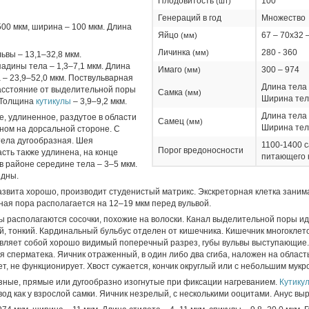
Плодовитость
100
(шт)
Генераций в год
Множество
500 мкм, ширина – 100 мкм. Длина
Яйцо
67 – 70х32 
(мм)
Личинка
280 - 360
(мм)
ьвы – 13,1–32,8 мкм.
адины тела – 1,3–7,1 мкм. Длина
Имаго
300 – 974
(мм)
 – 23,9–52,0 мкм. Поствульварная
Длина тела 
Расстояние от выделительной поры
Самка
(мм)
Ширина тел
. Толщина
кутикулы
– 3,9–9,2 мкм.
Длина тела 
е, удлиненное, раздутое в области
Самец
(мм)
Ширина тел
вном на дорсальной стороне. С
ела дугообразная. Шея
1100-1400 с
Порог вредоносности
сть также удлинена, на конце
питающего 
в районе середине тела – 3–5 мкм.
идны.
звита хорошо, производит студенистый матрикс. Экскреторная клетка заним
ная пора располагается на 12–19 мкм перед вульвой.
ы располагаются сосочки, похожие на волоски. Канал выделительной поры ид
й, тонкий. Кардинальный бульбус отделен от кишечника. Кишечник многоклет
авляет собой хорошо видимый поперечный разрез, губы вульвы выступающие
я сперматека. Яичник отраженный, в один либо два сгиба, наложен на област
ет, не функционирует. Хвост сужается, кончик округлый или с небольшим мукро
ные, прямые или дугообразно изогнутые при фиксации нагреванием.
Кутику
од как у взрослой самки. Яичник незрелый, с несколькими ооцитами. Анус вы