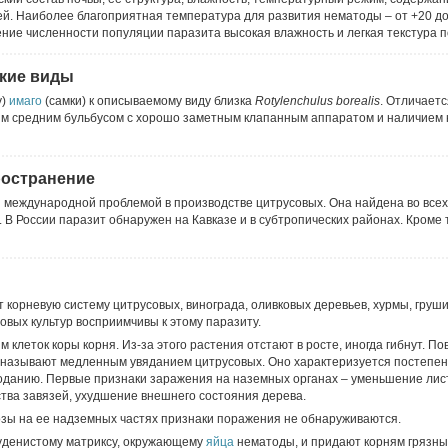
ей. Наиболее благоприятная температура для развития нематоды – от +20 до
ние численности популяции паразита высокая влажность и легкая текстура п
кие виды
у)
имаго
(самки) к описываемому виду близка
Rotylenchulus borealis
. Отличает
лым средним бульбусом с хорошо заметным клапанным аппаратом и наличием 
ространение
 международной проблемой в производстве цитрусовых. Она найдена во всех
В России паразит обнаружен на Кавказе и в субтропических районах. Кроме 
корневую систему цитрусовых, винограда, оливковых деревьев, хурмы, груши
совых культур восприимчивы к этому паразиту.
клеток коры корня. Из-за этого растения отстают в росте, иногда гибнут. П
 называют медленным увяданием цитрусовых. Оно характеризуется постепе
оданию. Первые признаки заражения на наземных органах – уменьшение лис
тва завязей, ухудшение внешнего состояния дерева.
зы на ее надземных частях признаки поражения не обнаруживаются.
уденистому матриксу, окружающему
яйца
нематоды, и придают корням грязный