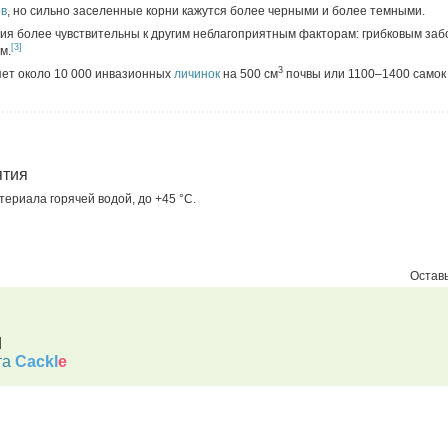
ов
, но сильно заселенные корни кажутся более черными и более темными.
я более чувствительны к другим неблагоприятным факторам: грибковым заб
[3]
м.
3
яет около 10 000 инвазионных
личинок
на 500 см
почвы или 1100–1400 самок
ятия
ериала горячей водой, до +45 °C.
Оставь
d
та
Cackl
e