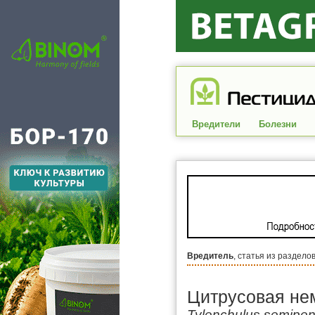
Вредители
Болезни
Вредитель
, статья из раздело
Цитрусовая не
Tylenchulus semipen