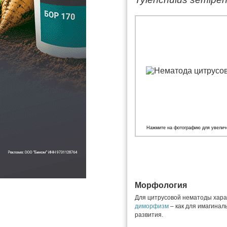
Нажмите на фотографию для увелич
Морфология
Для цитрусовой нематоды хар
диморфизм
– как для имагинал
развития.