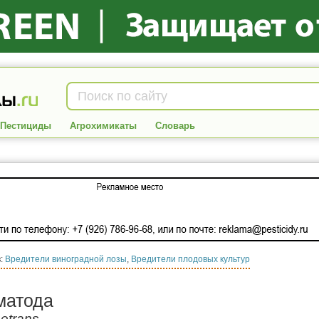
Пестициды
Агрохимикаты
Словарь
в:
Вредители виноградной лозы
,
Вредители плодовых культур
матода
etrans