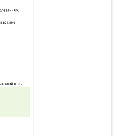
олеваниям,
 в грамме
те свой отзыв: