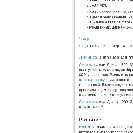
Самец
. Длина тела – 300–
2,3–8,4 мкм.
Самцы червеобразные, стр
пищевод редуцированы не 
60 % длины тела от головн
неподвижный, длина – 3–6 
Яйцо
Яйцо
овальное, размер – 67–70
Личинка
инвазионная вт
Личинка
самки
. Длина – 300–3
поле узкое, каждое с двумя бо
60 % длины тела. Выделительны
головная капсула
умеренно скле
железы на 3–5 мкм позади осн
преломляющим свет утолщением
выражены слабо. Хвост удлинен
Личинки
самца
. Длина – 280–3
[2]
отсутствует.
Развитие
Имаго
. Молодые самки подвиж
питаются. Циста у взрослых са