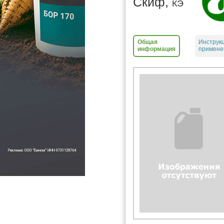
Скиф,
КЭ
Общая
Инструк
информация
примене