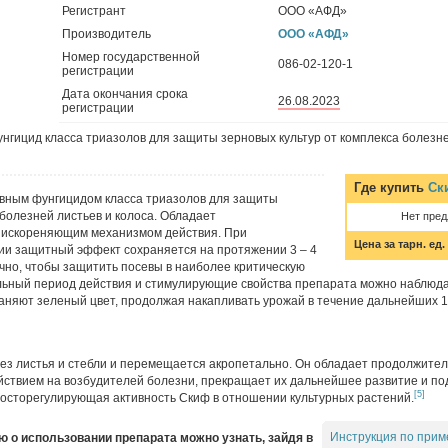
Регистрант
ООО «АФД»
Производитель
ООО «АФД»
Номер государственной
086-02-120-1
регистрации
Дата окончания срока
26.08.2023
регистрации
гицид класса триазолов для защиты зерновых культур от комплекса болезне
Где купить
Ск
вным фунгицидом класса триазолов для защиты
 болезней листьев и колоса. Обладает
Нет пре
 искореняющим механизмом действия. При
Цена за тарн. ед.
и защитный эффект сохраняется на протяжении 3 – 4
чно, чтобы защитить посевы в наиболее критическую
льный период действия и стимулирующие свойства препарата можно наблюда
раняют зеленый цвет, продолжая накапливать урожай в течение дальнейших 10
рез листья и стебли и перемещается акропетально. Он обладает продолжит
ствием на возбудителей болезни, прекращает их дальнейшее развитие и под
[5]
осторегулирующая активность Скиф в отношении культурных растений.
Инструкция по прим
о использовании препарата можно узнать, зайдя в