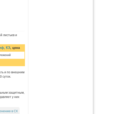
й листьев и
иф, КЭ
, цена
дложений
ть и по внешним
 суток.
ельным защитным,
авляет у них
енению в СХ