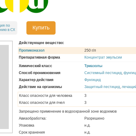
ция по
Купить
нию в СХ
Действующее вещество:
Пропиконазол
250 г/л
Препаративная форма
Концентрат эмульсии
Химический класс
Триазолы
Способ проникновения
Системный пестицид
,
фунги
Характер действия
Фунгицид
Действие на организмы
Защитный пестицид
,
лечащи
Класс опасности для человека
3
Класс опасности для пчел
3
Запрещено применение в водоохранной зоне водоемов
Авиаобработка:
Разрешено
Упаковка
н.д.
Срок хранения
н.д.