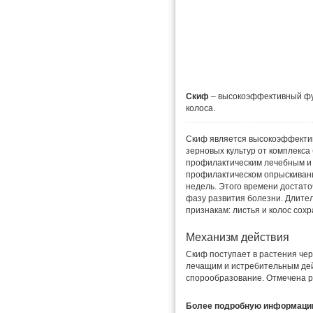
Скиф
– высокоэффективный фун
колоса.
Скиф является высокоэффекти
зерновых культур от комплекса
профилактическим лечебным и
профилактическом опрыскивани
недель. Этого времени достато
фазу развития болезни. Длите
признакам: листья и колос сох
Механизм действия
Скиф поступает в растения че
лечащим и истребительным дей
спорообразование. Отмечена р
Более подробную информацию 