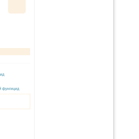
цид
й фунгицид