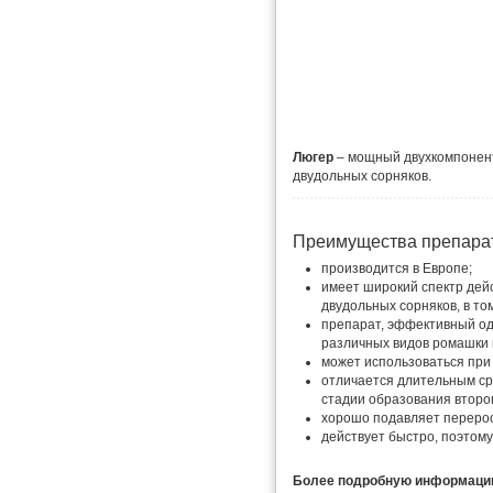
Люгер
– мощный двухкомпонент
двудольных сорняков.
Преимущества препара
производится в Европе;
имеет широкий спектр дей
двудольных сорняков, в том
препарат, эффективный од
различных видов ромашки 
может использоваться при 
отличается длительным ср
стадии образования второ
хорошо подавляет переро
действует быстро, поэтом
Более подробную информацию 