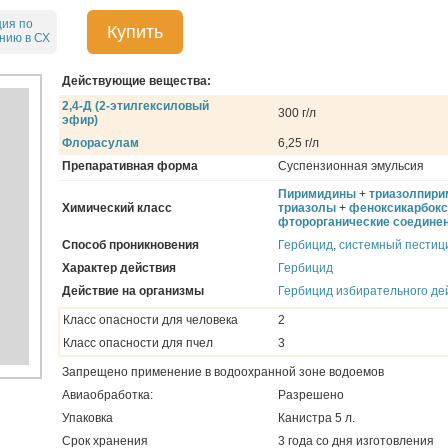
ция по
Купить
нию в СХ
Действующие вещества:
2,4-Д (2-этилгексиловый
300 г/л
эфир)
Флорасулам
6,25 г/л
Препаративная форма
Суспензионная эмульсия
Пиримидины
+
триазолпир
Химический класс
триазолы
+
феноксикарбок
фторорганические соедине
Способ проникновения
Гербицид
,
системный пестиц
Характер действия
Гербицид
Действие на организмы
Гербицид избирательного де
Класс опасности для человека
2
Класс опасности для пчел
3
Запрещено применение в водоохранной зоне водоемов
Авиаобработка:
Разрешено
Упаковка
Канистра 5 л.
Срок хранения
3 года со дня изготовления