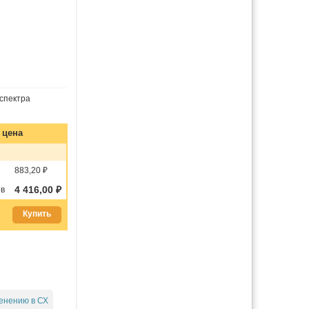
спектра
, цена
883,20 ₽
4 416,00 ₽
в
Купить
енению в СХ