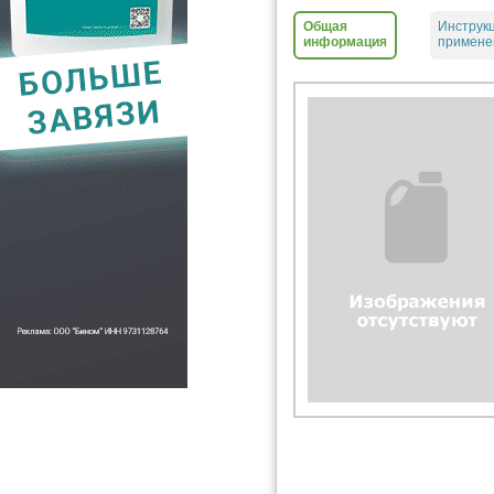
Общая
Инструк
информация
примене