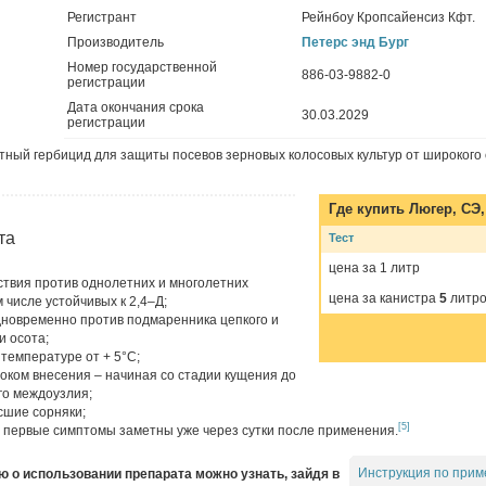
Регистрант
Рейнбоу Кропсайенсиз Кфт.
Производитель
Петерс энд Бург
Номер государственной
886-03-9882-0
регистрации
Дата окончания срока
30.03.2029
регистрации
ный гербицид для защиты посевов зерновых колосовых культур от широкого 
Где купить
Люгер, СЭ
та
Тест
цена за 1 литр
ствия против однолетних и многолетних
цена за канистра
5
литро
 числе устойчивых к 2,4–Д;
новременно против подмаренника цепкого и
и осота;
температуре от + 5°С;
оком внесения – начиная со стадии кущения до
го междоузлия;
сшие сорняки;
[5]
у первые симптомы заметны уже через сутки после применения.
Инструкция по прим
о использовании препарата можно узнать, зайдя в