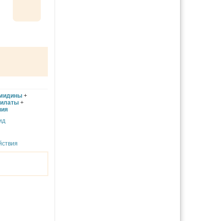
имидины
+
силаты
+
ния
ид
йствия