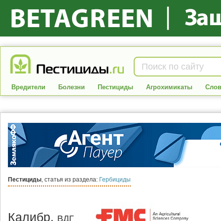
Вредители
Болезни
Пестициды
Агрохимикаты
Слов
Пестициды
, статья из раздела:
Гербициды
Калибр,
ВДГ