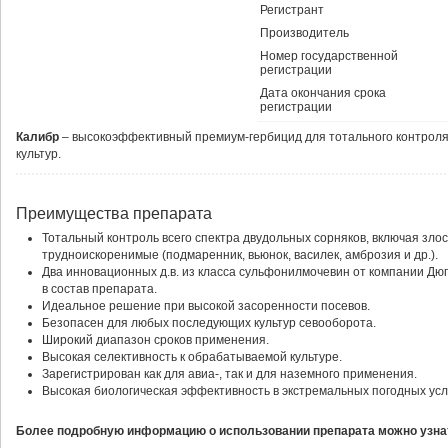
Регистрант
Производитель
Номер государственной
регистрации
Дата окончания срока
регистрации
Калибр
– высокоэффективный премиум-гербицид для тотального контроля
культур.
Преимущества препарата
Тотальный контроль всего спектра двудольных сорняков, включая зло
трудноискоренимые (подмаренник, вьюнок, василек, амброзия и др.).
Два инновационных д.в. из класса сульфонилмочевин от компании Дю
в состав препарата.
Идеальное решение при высокой засоренности посевов.
Безопасен для любых последующих культур севооборота.
Широкий диапазон сроков применения.
Высокая селективность к обрабатываемой культуре.
Зарегистрирован как для авиа-, так и для наземного применения.
Высокая биологическая эффективность в экстремальных погодных ус
Более подробную информацию о использовании препарата можно узнат