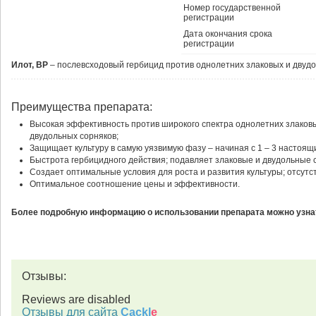
Номер государственной
регистрации
Дата окончания срока
регистрации
Илот, ВР
– послевсходовый гербицид против однолетних злаковых и двудол
Преимущества препарата:
Высокая эффективность против широкого спектра однолетних злаков
двудольных сорняков;
Защищает культуру в самую уязвимую фазу – начиная с 1 – 3 настоящи
Быстрота гербицидного действия; подавляет злаковые и двудольные с
Создает оптимальные условия для роста и развития культуры; отсутс
Оптимальное соотношение цены и эффективности.
Более подробную информацию о использовании препарата можно узнат
Отзывы:
Reviews are disabled
Отзывы для сайта
Cackl
e