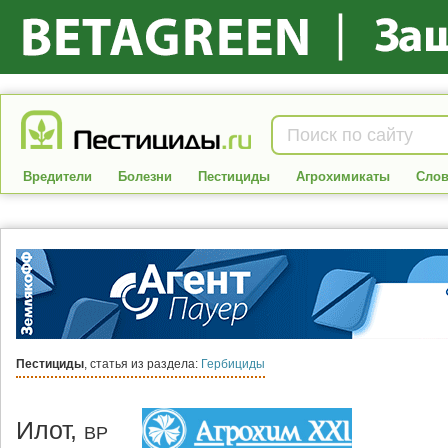
Вредители
Болезни
Пестициды
Агрохимикаты
Слов
Пестициды
, статья из раздела:
Гербициды
Илот,
ВР