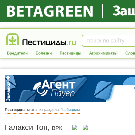
Вредители
Болезни
Пестициды
Агрохимикаты
Слов
Пестициды
, статья из раздела:
Гербициды
Галакси Топ,
ВРК