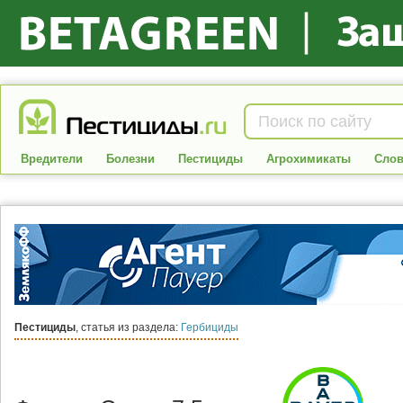
Вредители
Болезни
Пестициды
Агрохимикаты
Слов
Пестициды
, статья из раздела:
Гербициды