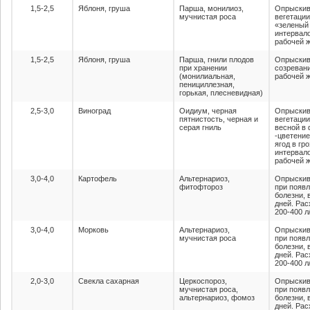
1,5-2,5
Яблоня, груша
Парша, монилиоз,
Опрыскив
мучнистая роса
вегетации
«зеленый 
интервало
рабочей ж
1,5-2,5
Яблоня, груша
Парша, гнили плодов
Опрыскив
при хранении
созревани
(монилиальная,
рабочей ж
пенициллезная,
горькая, плесневидная)
2,5-3,0
Виноград
Оидиум, черная
Опрыскив
пятнистость, черная и
вегетации
серая гниль
весной в 
-цветение
ягод в гр
интервало
рабочей ж
3,0-4,0
Картофель
Альтернариоз,
Опрыскив
фитофтороз
при появ
болезни, 
дней. Рас
200-400 л
3,0-4,0
Морковь
Альтернариоз,
Опрыскив
мучнистая роса
при появ
болезни, 
дней. Рас
200-400 л
2,0-3,0
Свекла сахарная
Церкоспороз,
Опрыскив
мучнистая роса,
при появ
альтернариоз, фомоз
болезни, 
дней. Рас