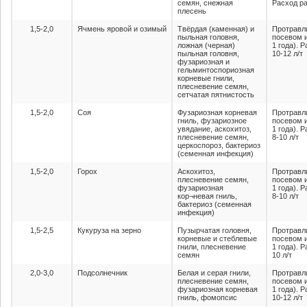
семян, снежная
Расход ра
плесень
1,5-2,0
Ячмень яровой и озимый
Твёрдая (каменная) и
Протравл
пыльная головня,
посевом 
ложная (черная)
1 года). 
пыльная головня,
10-12 л/т
фузариозная и
гельминтоспориозная
корневые гнили,
плесневение семян,
сетчатая пятнистость
1,5-2,0
Соя
Фузариозная корневая
Протравл
гниль, фузариозное
посевом 
увядание, аскохитоз,
1 года). 
плесневение семян,
8-10 л/т
церкоспороз, бактериоз
(семенная инфекция)
1,5-2,0
Горох
Аскохитоз,
Протравл
плесневение семян,
посевом 
фузариозная
1 года). 
кор¬невая гниль,
8-10 л/т
бактериоз (семенная
инфекция)
1,5-2,5
Кукуруза на зерно
Пузырчатая головня,
Протравл
корневые и стеблевые
посевом 
гнили, плесневение
1 года). 
семян
10 л/т
2,0-3,0
Подсолнечник
Белая и серая гнили,
Протравл
плесневение семян,
посевом 
фузариозная корневая
1 года). 
гниль, фомопсис
10-12 л/т