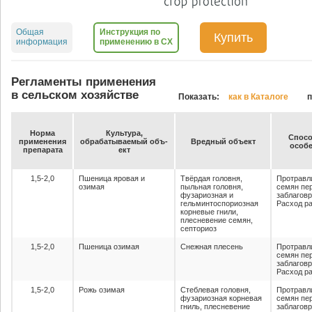
Общая
Инструкция по
Купить
информация
применению в СХ
Регламенты применения
в сельском хозяйстве
Показать:
как в Каталоге
п
Нор­ма
Куль­ту­ра,
Спо­со
при­ме­не­ния
об­ра­ба­ты­ва­емый объ­
Вред­ный объ­ект
осо­бе
пре­па­ра­та
ект
1,5-2,0
Пшеница яровая и
Твёрдая головня,
Протравл
озимая
пыльная головня,
семян пе
фузариозная и
заблаговр
гельминтоспориозная
Расход ра
корневые гнили,
плесневение семян,
септориоз
1,5-2,0
Пшеница озимая
Снежная плесень
Протравл
семян пе
заблаговр
Расход ра
1,5-2,0
Рожь озимая
Стеблевая головня,
Протравл
фузариозная корневая
семян пе
гниль, плесневение
заблаговр