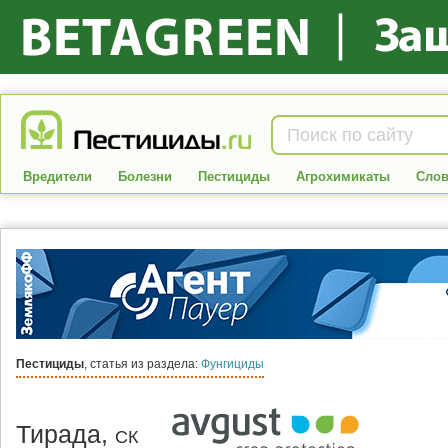
Вредители
Болезни
Пестициды
Агрохимикаты
Слов
Пестициды
, статья из раздела:
Фунгициды
Тирада,
СК